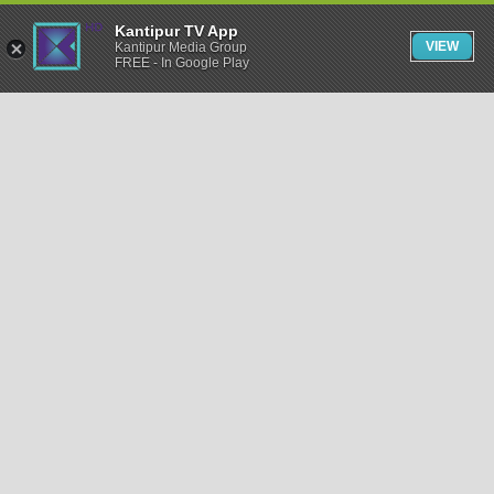
Kantipur TV App
VIEW
Kantipur Media Group
FREE - In Google Play
समाचार
राजनीति
खेलकुद
अन्तर्राष्ट्रिय
अर्थ
भिडियो
विचार
कला / साहित्य
अन्य