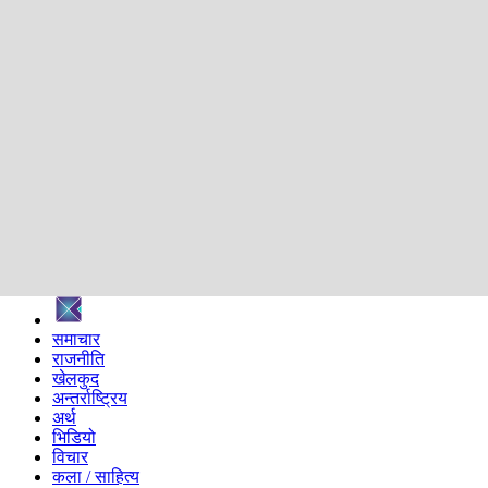
शिक्षा
स्वास्थ्य
अन्तर्वार्ता
मनोरञ्जन
प्रविधि
निर्वाचन विशेष
सम्पादकीय
समाज
ब्लग
अन्य
प्रदेश
समाचार
राजनीति
खेलकुद
अन्तर्राष्ट्रिय
अर्थ
भिडियो
विचार
कला / साहित्य