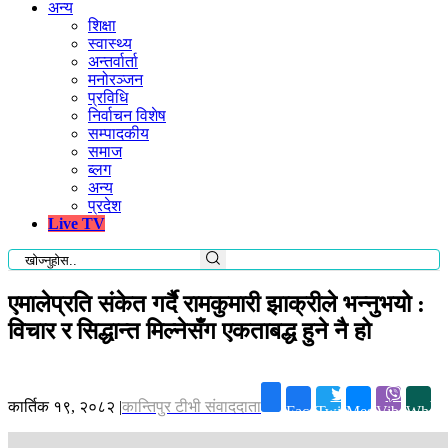
अन्य
शिक्षा
स्वास्थ्य
अन्तर्वार्ता
मनोरञ्जन
प्रविधि
निर्वाचन विशेष
सम्पादकीय
समाज
ब्लग
अन्य
प्रदेश
Live TV
एमालेप्रति संकेत गर्दै रामकुमारी झाक्रीले भन्नुभयो :
विचार र सिद्धान्त मिल्नेसँग एकताबद्ध हुने नै हो
कार्तिक १९, २०८२
|
कान्तिपुर टीभी संवाददाता
Facebook
Twitter
Messenger
Viber
Whats