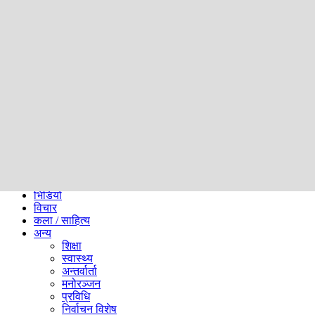
समाज
ब्लग
अन्य
प्रदेश
समाचार
राजनीति
खेलकुद
अन्तर्राष्ट्रिय
अर्थ
भिडियो
विचार
कला / साहित्य
अन्य
शिक्षा
स्वास्थ्य
अन्तर्वार्ता
मनोरञ्जन
प्रविधि
निर्वाचन विशेष