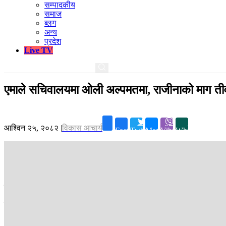
सम्पादकीय
समाज
ब्लग
अन्य
प्रदेश
Live TV
एमाले सचिवालयमा ओली अल्पमतमा, राजीनाको माग तीव
आश्विन २५, २०८२
|
विकास आचार्य
Facebook
Twitter
Messenger
Viber
Whatsapp
काठमाडौं ।
जेन–जी आन्दोलनपछि नेकपा एमालेका अध्यक्ष केपी शर्मा ओली पार्
सचिवालय बैठकमा ओलीको कार्यशैलीको आलोचना मात्र होइन राजीनामा मै माग भए
भोलि बस्ने बैठकमा पनि बाँकी अधिकांश सदस्यले राजीनामा माग्ने तयारी गरेप