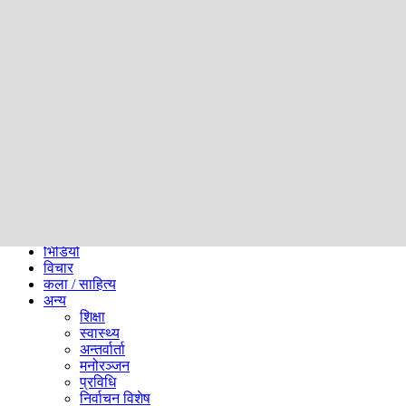
समाज
ब्लग
अन्य
प्रदेश
समाचार
राजनीति
खेलकुद
अन्तर्राष्ट्रिय
अर्थ
भिडियो
विचार
कला / साहित्य
अन्य
शिक्षा
स्वास्थ्य
अन्तर्वार्ता
मनोरञ्जन
प्रविधि
निर्वाचन विशेष