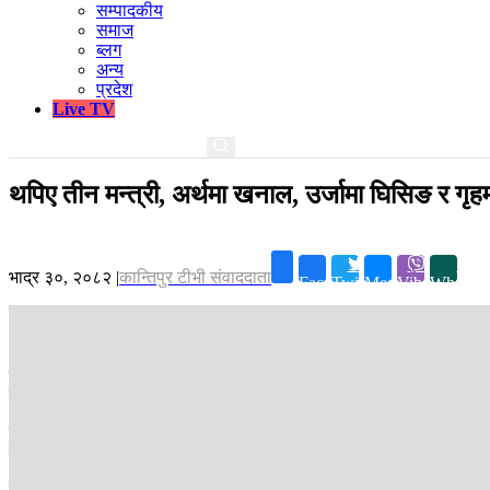
सम्पादकीय
समाज
ब्लग
अन्य
प्रदेश
Live TV
थपिए तीन मन्त्री, अर्थमा खनाल, उर्जामा घिसिङ र गृहम
भाद्र ३०, २०८२
|
कान्तिपुर टीभी संवाददाता
Facebook
Twitter
Messenger
Viber
Whatsa
काठमाडौं ।
प्रधानमन्त्री सुशीला कार्कीले मन्त्रिपरिषद्‍मा तीन जना सदस्य थप्
बनाउनुभएको छ । आन्दोलनकारी जेनजीसँगको परामर्शपछि हिजो राति ती नामको ट
खनाललाई अर्थमन्त्री र घिसिङलाई ऊर्जासहित तीन मन्त्रालयको जिम्मेवारी दिने
मन्त्रालयको जिम्मेवारी तोकिएको छ । अधिवक्ता अर्याल काठमडौं महानगरका मेय
खनाल र घिसिङ दुवै विगतमा पाएको जिम्मेवारीमा सुशासन कायम गर्ने अधिकारीका र