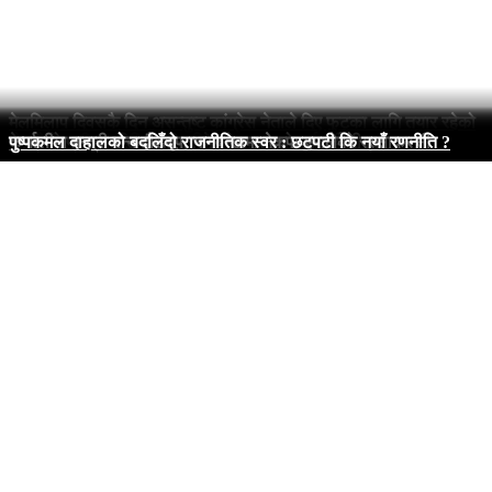
मेलमिलाप दिवसकै दिन असन्तुष्ट कांग्रेस नेताले दिए फुटका लागि तयार रहेको
सन्देश
दोस्रो केन्द्रीय समिति बैठकअघि पनि रास्वपा अपूर्ण
एमाले-नेकपा सहमति भए पनि प्रदेशमा सरकार गठन जटिल
केन्द्रको प्रभाव गण्डकीमा, सरकार फेरबदलको गृहकार्य तीव्र
कर्णालीमा मन्त्री बन्न दौडधूप, भागबन्डामा नेकपा-एमालेको रस्साकस्सी
पुष्पकमल दाहालको बदलिँदो राजनीतिक स्वर : छटपटी कि नयाँ रणनीति ?