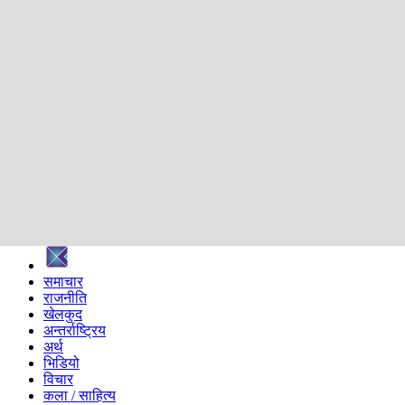
शिक्षा
स्वास्थ्य
अन्तर्वार्ता
मनोरञ्जन
प्रविधि
निर्वाचन विशेष
सम्पादकीय
समाज
ब्लग
अन्य
प्रदेश
समाचार
राजनीति
खेलकुद
अन्तर्राष्ट्रिय
अर्थ
भिडियो
विचार
कला / साहित्य