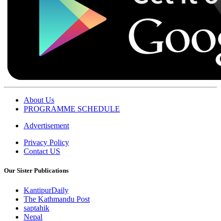
About Us
PROGRAMME SCHEDULE
Advertisement
Privacy Policy
Contact US
Our Sister Publications
KantipurDaily
The Kathmandu Post
saptahik
Nepal