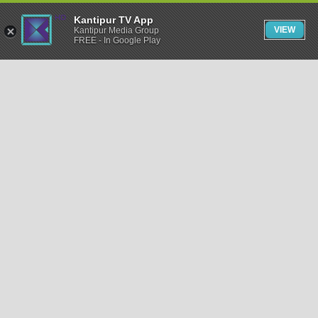
Kantipur TV App
VIEW
Kantipur Media Group
FREE - In Google Play
समाचार
राजनीति
खेलकुद
अन्तर्राष्ट्रिय
अर्थ
भिडियो
विचार
कला / साहित्य
अन्य