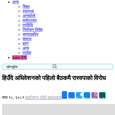
अन्य
शिक्षा
स्वास्थ्य
अन्तर्वार्ता
मनोरञ्जन
प्रविधि
निर्वाचन विशेष
सम्पादकीय
समाज
ब्लग
अन्य
प्रदेश
Live TV
हिउँदे अधिवेशनको पहिलो बैठकमै रास्वपाको विरोध
माघ १८, २०८१
|
कान्तिपुर टीभी संवाददाता
Facebook
Twitter
Messenger
Viber
Whatsap