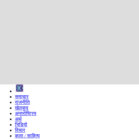
शिक्षा
स्वास्थ्य
अन्तर्वार्ता
मनोरञ्जन
प्रविधि
निर्वाचन विशेष
सम्पादकीय
समाज
ब्लग
अन्य
प्रदेश
समाचार
राजनीति
खेलकुद
अन्तर्राष्ट्रिय
अर्थ
भिडियो
विचार
कला / साहित्य