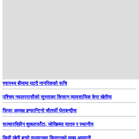
हाम्रो सिफारिस
स्वास्थ्य बीमामा घट्दै नागरिकको रूचि
पश्चिम नवलपरासीको सुस्ताका किसान व्यावसायिक केरा खेतीमा
फिफा अध्यक्ष इन्फान्टिनो चौतर्फी घेराबन्दीमा
सञ्चारविहीन शुक्लाफाँटा, जोखिममा यात्रु र स्थानीय
किवी खेती बन्यो सल्यानका किसानको मुख्य आम्दानी