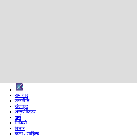
शिक्षा
स्वास्थ्य
अन्तर्वार्ता
मनोरञ्जन
प्रविधि
निर्वाचन विशेष
सम्पादकीय
समाज
ब्लग
अन्य
प्रदेश
समाचार
राजनीति
खेलकुद
अन्तर्राष्ट्रिय
अर्थ
भिडियो
विचार
कला / साहित्य