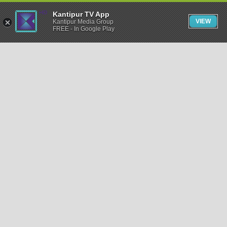
Kantipur TV App
VIEW
Kantipur Media Group
FREE - In Google Play
समाचार
राजनीति
खेलकुद
अन्तर्राष्ट्रिय
अर्थ
भिडियो
विचार
कला / साहित्य
अन्य