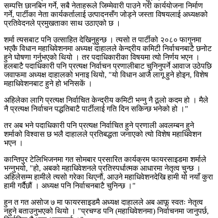
सम्पत्ति छानबिन गर्ने, सबै नेताहरूले जिम्मेवारी पाउने गरी कार्ययोजना निर्माण
गर्ने, पार्टीका नेता कार्यकर्तालाई उत्पादनसँग जोड्ने जस्ता विषयलाई अध्यक्षको
प्रतिवेदनले प्रमुखताका साथ उठाएको छ ।
शर्मा त्यसबाट पनि उत्साहित देखिनुहुन्छ । त्यसो त पार्टीको २०८० फागुनमा
भएकै विधान महाधिवेशनमा अध्यक्ष दाहालले केन्द्रीय कमिटी निर्वाचनबाटै छनोट
हुने घोषणा गर्नुभएको थियो । तर पदाधिकारीका विषयमा त्यो निर्णय भएन ।
हलबाटै पदाधिकारी पनि प्रत्यक्ष निर्वाचन प्रणालीबाट चुनिनुपर्ने आवाज उठेपछि
जवाफमा अध्यक्ष दाहालको भनाइ थियो, "यो विधान आजै लागू हुने होइन, विशेष
महाधिवेशनबाट हुने हो भनिसकें ।
अहिलेका लागि प्रत्यक्ष निर्वाचित केन्द्रीय कमिटी भन्नु नै ठूलो कदम हो । मैले
नै प्रत्यक्ष निर्वाचन पद्धतिबाटै पार्टीलाई गति दिन सकिन्छ भनेको हो ।"
तर अब भने पदाधिकारी पनि प्रत्यक्ष निर्वाचित हुने प्रणाली अवलम्बन हुने
शर्माको विश्वास छ भलै दाहालले प्रतिबद्धता जनाएको त्यो विशेष महाधिवेशन
भएन ।
कान्तिपुर टेलिभिजनमा गत सोमबार प्रसारित कार्यक्रम फायरसाइडमा शर्माले
भन्नुभयो, "हो, अबको महाधिवेशनले प्रतिस्पर्धात्मक आधारमा नेतृत्व चुन्छ ।
अहिलेसम्म हामीले त्यसो गरेका थिएनौं, आउने महाधिवेशनदेखि हामी यो नयाँ कुरा
हामी गर्दैछौं । अध्यक्ष पनि निर्वाचनबाटै चुनिन्छ ।"
हुन त गत असोज ७ मा फायरसाइडमै अध्यक्ष दाहालले अब आफू स्वतः नेतृत्व
नहुने बताउनुभएको थियो । "प्रचण्ड पनि (महाधिवेशनमा) निर्वाचनमा जानुपर्छ,