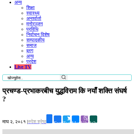
अन्य
शिक्षा
स्वास्थ्य
अन्तर्वार्ता
मनोरञ्जन
प्रविधि
निर्वाचन विशेष
सम्पादकीय
समाज
ब्लग
अन्य
प्रदेश
Live TV
प्रचण्ड-प्रभाकरबीच युद्धविराम कि नयाँ शक्ति संघर्ष
?
माघ २, २०८१
|
रुपेश श्रेष्ठ
Facebook
Twitter
Messenger
Viber
Whatsapp