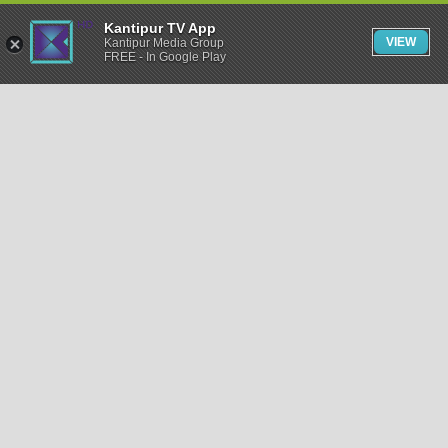
Kantipur TV App
VIEW
Kantipur Media Group
FREE - In Google Play
समाचार
राजनीति
खेलकुद
अन्तर्राष्ट्रिय
अर्थ
भिडियो
विचार
कला / साहित्य
अन्य