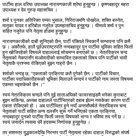
पार्टीमा हाल वरिष्ठ उपाध्यक्ष नारायणकाजी श्रेष्ठ हुनुहुन्छ । कृष्णबहादुर महरा
उपाध्यक्ष र देव गुरुङ महासचिव ।
शर्मा र पुनका अतिरिक्त पम्फा भुसाल, गिरिराजमणि पोखरेल, शक्ति बस्नेत,
मातृका यादव र हरिबोल गजुरेल उपमहासचिव हुनुहुन्छ । यीमध्ये शर्मा र पुन
सहित गजुरेल पनि नेतृत्व होडमा हुनुहुन्छ ।
नारायणकाजीको दाबी सुनिएको छैन, पार्टी पंक्तिले स्विकार्ने सम्भावना पनि कमै
छ । अर्कोतर्फ, हालै पूर्वउपराष्ट्रपति नन्दबहादुर पुन पार्टीमा भूमिका सहित फिर्ता
हुन खोजिरहेको विषयले दाहाललाई सोचमग्न बनाएको छ । नेत्रविक्रम चन्द
नेतृत्वको नेकपासँग माओवादीको सम्भावित एकताको विषय पनि पार्टीको भावी
नेतृत्वकै प्रश्नमा रोकिएको बुझ्न गाह्रो छैन ।
शर्माको भनाइ छ, "एकताको प्रक्रिया कतै पुगेको छैन । पार्टीको विचार,
पार्टीका पदाधिकारीहरूको भूमिका मिलाउने सन्दर्भ र पार्टीको नाम जस्ता विषयमा
एकमत भइसकेको छैन ।"
स्वयं नेत्रविक्रम चन्दले पनि दुई साताअघिको फायरसाइडमै भनेका कुराबाट
बुझ्न सकिन्छ, अध्यक्ष दाहालले पार्टीभित्रको दबाब झेल्न नसकेका कारण पार्टी
एकता रोकिएको हो । अब पार्टीभित्र हुने नयाँ अन्तर्संघर्षले नेत्रविक्रम चन्द
नेतृत्वको पार्टी सहित अन्य दलसँग सुरू गर्ने भनिएको एकता प्रक्रिया,
नन्दबहादुर पुनको पार्टीमा फिर्ती जस्ता विषयको भाग्य र भविष्य तय गर्ने छ ।
स्वयं जनार्दन त्यसमा धेरै हदसम्म निर्णायक हुनुहुनेछ ।
तर सशस्त्र युद्धकालदेखि निरन्तर पार्टी नेतृत्वमा रहेका दाहाल विरुद्धको संघर्ष