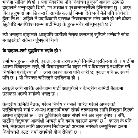
भन्नेमा सीमित थियो । पदाधिकारीमा पनि निर्वाचन हुनुपर्ने आवाज उठेपछि
दाहालले भन्नुभएको थियो, "म अध्यक्ष र प्रधानमन्त्रीको हैसियतमा छु । आफू
बिदा हुनुभन्दा अगाडि कसरी साथीहरूलाई जिम्मा दिने भन्ने मैले पनि सोचेको
हुँला नि त ! अहिले नै पदाधिकारी प्रत्यक्ष निर्वाचनबाट भनेर जाने हो भने ढोका
खुलेपछि महाधिवेशनसम्म पार्टीभित्र के हुन्छ भनेर सोच्नुभएको छ ?"
त्यो भनाइमा दाहालले आफूपछि पार्टीको नेतृत्व कसलाई सुम्पिने भन्नेबारे सोच
बनाइरहेको संकेत गर्नुभएको थियो ।
के दाहाल-शर्मा युद्धविराम भएकै हो ?
शर्मा भन्नुहुन्छ – संघर्ष, एकता, रूपान्तरण हाम्रो नियमित प्रक्रिया हो । पार्टीमा
आफ्ना विचारहरू राख्ने, ती विचारहरूमाथि बहस गर्ने र विचारलाई स्थापित गर्ने
नियमित प्रक्रिया हो । त्यस कारण बहस पनि जारी छ, एकता पनि छ, संघर्ष
पनि छ । यो निरन्तर चलिरहने प्रक्रिया हो ।
आफूले अघि सारेकै अजेन्डामा पार्टी आइपुगेको र केन्द्रीय कमिटी बैठकमा
छलफल भएको शर्माको भनाइ छ ।
केन्द्रीय कमिटी बैठक, गरेका निर्णय र यसले पारित गरेको अध्यक्षको
प्रतिवेदनले शर्मा र अध्यक्ष दाहालबीचको संघर्ष तत्कालका लागि विश्राम दिएको
अर्थमा बुझिएको छ । तर दुईबीचको खास संघर्ष भने अब सुरू हुनेछ । सँगै,
पार्टीमा नेतृत्वका आकांक्षी अन्यले पनि दबाब बढाउने पक्का छ । कारण के पनि
भने, नेतृत्वका लागि आजसम्म निर्वाचनको अभ्यास नगरेको कम्युनिस्ट दलमा
निर्वाचनले एउटा नयाँ संघर्षको बीज रोपेको छ ।