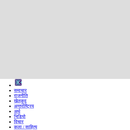
शिक्षा
स्वास्थ्य
अन्तर्वार्ता
मनोरञ्जन
प्रविधि
निर्वाचन विशेष
सम्पादकीय
समाज
ब्लग
अन्य
प्रदेश
समाचार
राजनीति
खेलकुद
अन्तर्राष्ट्रिय
अर्थ
भिडियो
विचार
कला / साहित्य