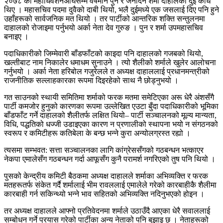
२०७८ को महाधिवेशनअघिसम्म वर्षमान पुन र जनार्दन शर्मा दाहालका दुई काँध
थिए । महासचिव पदमा दुवैको दाबी थियो, भलै दुईमध्ये एक जसलाई दिए पनि हुने
उहाँहरूको सार्वजनिक मत थियो । तर पार्टीको आन्तरिक शक्ति सन्तुलनमा
दाहालको रोजाइमा पर्नुभयो अर्का नेता देव गुरुङ । पुन र शर्मा उपमहासचिव
बनाइए ।
पदाधिकारीको जिम्मेवारी बाँडफाँटको काइदा पनि दाहालको गजबको थियो,
खल्तीबाट नाम निकालेर धमाधम सुनाउने । त्यो शैलीको शर्माले खुलेर आलोचना
गर्नुभयो । अर्का नेता हरिबोल गजुरेलले त अध्यक्ष दाहाललाई प्रधानमन्त्रीको
राजनीतिक सल्लाहकारका रूपमा दिइरहेको साथ नै छोड्नुभयो ।
गत साउनको स्थायी समितिमा शर्माको फरक मतमा समेटिएका अरू धेरै अंशसँगै
पार्टी कमजोर हुनुको कारणका रूपमा उल्लेखित एउटा बुँदा पदाधिकारीको भूमिका
बाँडफाँट गर्ने दाहालको शैलीतर्फ लक्षित थियो– पार्टी सञ्चालनको मूल्य मान्यता,
विधि, पद्धतिको धज्जी उडाइएका कारण न प्रणालीको स्थापना भयो न संगठनको
स्वरूप र कमिटीहरू कतिबेला के बन्छ भन्ने कुरा अन्योलग्रस्त रह्यो ।
त्यसमा सम्भवत: सत्ता सञ्चालनका लागि कांग्रेससँगको गठबन्धन भत्काएर
नेकपा एमालेसँग गठबन्धन गर्दा आफूसँग कुनै परामर्श नगरिएको तुष पनि थियो ।
पुसको केन्द्रीय कमिटी बैठकमा अध्यक्ष दाहालले शर्माका अभिव्यक्ति र फरक
मतहरूतर्फ संकेत गर्दै शर्मालाई भीम रावललाई एमालेले गरेको कारबाहीकै शैलीमा
कारबाही गर्न सकिन्थ्यो भन्ने भाव सहितको अभिव्यक्ति नदिनुभएको होइन ।
तर अध्यक्ष दाहालले आफ्नो प्रतिवेदनमा शर्माले उठाउँदै आएका धेरै सवाललाई
सम्बोधन गर्ने प्रयास गरेको पार्टीका अन्य नेताको पनि बुझाइ छ । नेताहरूको