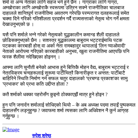
शर्मा वा अन्य नेताका लागि सहज भने हुने छैन । गाग्राका लागि गाग्रा,
अम्खोराका लागि अम्खोराकै स्वरूपमा उत्रिन सक्ने राजनीतिका चालबाज
दाहालले शान्तिपूर्ण राजनीतिमा अवतरण गरेपछि परम्परागत दलहरूलाई समेत
चक्मा दिने गरिको गतिशीलता प्रदर्शन गर्दै राज्यसत्ताको नेतृत्व भोग गर्ने क्षमता
देखाउनुभएको छ ।
यसै पनि शर्माले भन्ने गरेको नेतृत्वको युद्धकालीन कमान्ड शैली दाहालले
छोडिसक्नुभएको छैन । सशस्त्र युद्धकालमा बाबुराम भट्टराईमाथि पटक
पटकका कारबाही होस् वा अर्का नेता रामबहादुर थापालाई 'लिन प्याओवादी'
नेताको आरोपमा गरिएको कारबाहीको अनुभव, खुला राजनीतिमा आएपछि पनि
फरक शैलीमा नदेखिएका होइनन् ।
आफ्ना लागि चुनौती बनेको आभास हुने बित्तिकै मोहन वैद्य, बाबुराम भट्टराई र
नेत्रविक्रम चन्दहरूलाई सुरूमा पार्टीभित्रै किनारीकृत र अन्तत: पार्टीबाटै
बाहिरिने स्थिति निर्माण गर्न सफल चतुर दाहालको 'प्रचण्ड प्रकाश'का सामु
'प्रभाकर' को प्रभा कति उद्दीप्त होला ?
कतै शर्माको धक्का पहरोसँग कुइनो ठोक्काएझैं मात्र हुने होइन ?
हुन पनि जनार्दन शर्मालाई सोधिएको थियो – के अब अध्यक्ष पदमा तपाईं पुष्पकमल
दाहालसँग लड्नुहुन्छ ? जवाफमा शर्मा त्यसका लागि अधिवेशन नै कुर्न आग्रह
गर्नुहुन्छ ।
रुपेश श्रेष्ठ