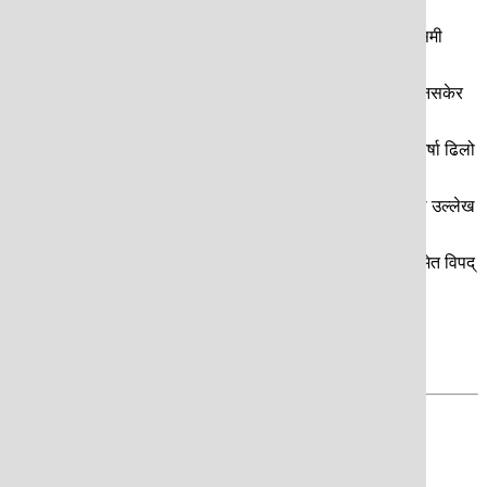
र करिब ७ प्रतिशत हिस्सा छ । अर्थात् प्रशान्त महासागरमा विकसित मौसमी
यसै पनि अहिले इन्धन संकटका कारण अस्वाभाविक रूपमा बढेको महँगी धान्न नसकेर
 प्रभाव पार्नसक्ने भएकाले यो रकम अझ थपिनसक्छ । एल निनो प्रभावले वर्षा ढिलो
षेत्रमा बाढी, पहिरोजस्ता प्रकोपको सम्भावना अधिक रहेको प्राधिकरणले उल्लेख
रमा पर्ने असरबारे ध्यान नदिने हो भने खाद्य प्रणाली र अर्थतन्त्रमै समेत विपद्