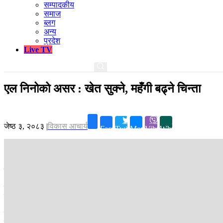
सम्पादकीय
समाज
ब्लग
अन्य
प्रदेश
Live TV
एल निनोको असर : खेत सुक्ने, महँगी बढ्ने चिन्ता
जेष्ठ ३, २०८३
|
विकास आचार्य
Facebook
Twitter
Messenger
Viber
Whatsapp
काठमाडौं ।
यसपालि रोपाइँका बेला पानी नपर्ने अनि बर्खायाम निख्रिने बेला आरिघोप
यसलाई मौसमविद्हरूले प्रशान्त महासागरमा विकसित हुने एल निनो मौसमी प्रणालीक
प्रणालीकै कारण मनसुनजन्य विपद्‌को जोखिम पनि बढ्ने विज्ञहरूको भनाइ छ ।
पोहर साल खडेरी लम्बिँदा धान उत्पादन करिब ४ प्रतिशतले घटेको थियो । तराई
प्रायः ढिलो र कम पानी पर्ने अनुमान छ - मौसम वैज्ञानिकहरूको। त्यसमाथि एल न