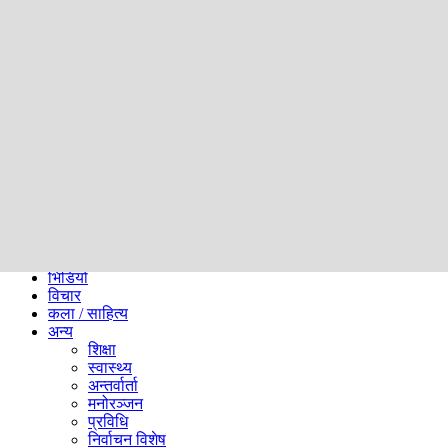
समाज
ब्लग
अन्य
प्रदेश
समाचार
राजनीति
खेलकुद
अन्तर्राष्ट्रिय
अर्थ
भिडियो
विचार
कला / साहित्य
अन्य
शिक्षा
स्वास्थ्य
अन्तर्वार्ता
मनोरञ्जन
प्रविधि
निर्वाचन विशेष