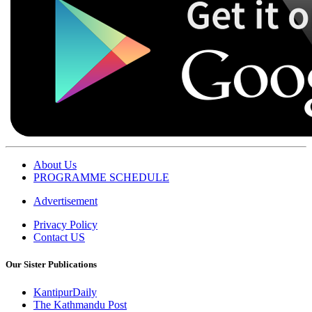
About Us
PROGRAMME SCHEDULE
Advertisement
Privacy Policy
Contact US
Our Sister Publications
KantipurDaily
The Kathmandu Post