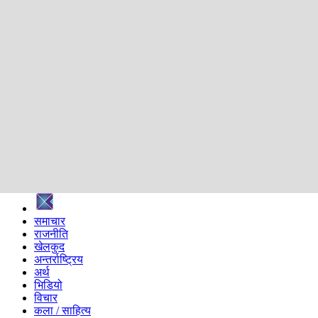
शिक्षा
स्वास्थ्य
अन्तर्वार्ता
मनोरञ्जन
प्रविधि
निर्वाचन विशेष
सम्पादकीय
समाज
ब्लग
अन्य
प्रदेश
समाचार
राजनीति
खेलकुद
अन्तर्राष्ट्रिय
अर्थ
भिडियो
विचार
कला / साहित्य