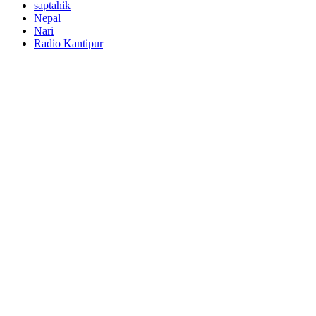
saptahik
Nepal
Nari
Radio Kantipur