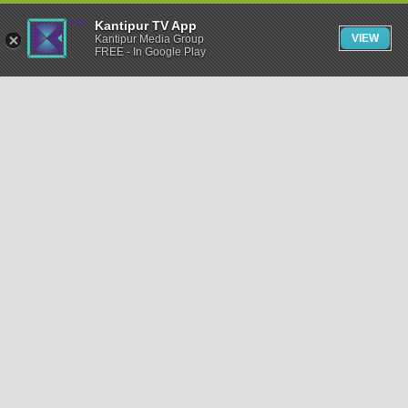
Kantipur TV App
VIEW
Kantipur Media Group
FREE - In Google Play
समाचार
राजनीति
खेलकुद
अन्तर्राष्ट्रिय
अर्थ
भिडियो
विचार
कला / साहित्य
अन्य