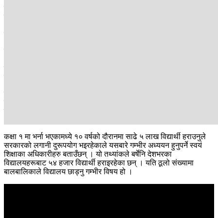
दिवाखाजालगायत कार्यक्रममा ठूलो रकम पनि खर्च गरिरहेको छ । नि:शुल्क
शिक्षादेखि विद्यार्थीलाई विभिन्न सुविधा उपलब्ध गराए पनि बिचैमा कक्षा छाड्ने दर
भने बढ्दो छ । गरिब, विपन्न र आर्थिक अवस्था कमजोर भएकै कारण धेरैजसो
बालबालिका बीचमै कक्षा छोड्ने गरेको पाइन्छ ।
त्यसैगरी अभिभावकको आर्थिक अवस्था कमजोर भएकाले पनि बालबालिकाले
अध्ययन पूरा गर्न पाउँदैनन् । कतिपय विद्यालयले आर्थिक प्रलोभनमा धेरै
विध्यार्थीको संख्या देखाउँदा १० वर्षको दौरानमा उनीहरूमध्ये कतिपय
तथ्यांकबाट गायब भएको हुनसक्ने शिक्षक र शिक्षाका अधिकारीहरू बताउँछन् ।
त्यसो त सरकारले विद्यालय शिक्षाका लागि बर्षेनि १ खर्ब ५० अर्बको हाराहारीमा
बजेट विनियोजना गर्दै आएको छ । हालै प्रकाशित एसईईको नतिजा अनुसार
सामुदायिक विद्यालयका २ लाख ८९ हजार विद्यार्थीमध्ये १ लाख ६१ हजार
अर्थात् ५५ प्रतिशत उर्तीण भएका छन् ।
कक्षा १ मा भर्ना भएकामध्ये १० वर्षको दौरानमा साढे ५ लाख विद्यार्थी हराउनुले
सरकारको लगानी दुरूपयोग भइरहेकाले यसबारे गम्भीर अध्ययन हुनुपर्ने स्वयं
शिक्षाका अधिकारीहरु बताउँछन् । यो तथ्यांकले बर्षेनि देशभरका
विद्यालयहरूबाट ५४ हजार विद्यार्थी हराइरहेका छन् । यति ठूलो संख्यामा
बालबालिकाले विद्यालय छाड्नु गम्भीर विषय हो ।