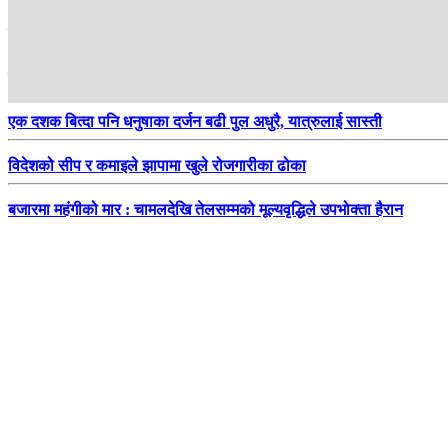
स्रोतसाधनको अभावमा पारा खेलाडीको एसियाड तयारी, सरकारसँग सहयोगको अप
सडक भासिँदा तीन सातादेखि तातोपानी नाका ठप्प, २० अर्बका सामान अलपत्र
एक दशक बित्दा पनि धनुषाका दर्जन बढी पुल अधुरै, यात्रुलाई सास्ती
विदेशको सीप र कमाइले झापामा खुले रोजगारीका ढोका
बजारमा महंगीको मार : चामलदेखि तेलसम्मको मूल्यवृद्धिले उपभोक्ता हैरान