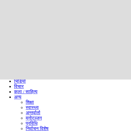
समाज
ब्लग
अन्य
प्रदेश
समाचार
राजनीति
खेलकुद
अन्तर्राष्ट्रिय
अर्थ
भिडियो
विचार
कला / साहित्य
अन्य
शिक्षा
स्वास्थ्य
अन्तर्वार्ता
मनोरञ्जन
प्रविधि
निर्वाचन विशेष