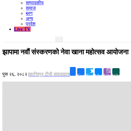
सम्पादकीय
समाज
ब्लग
अन्य
प्रदेश
Live TV
झापामा नवौं संस्करणको नेवा खाना महोत्सव आयोजना
पुस २६, २०८२
|
कान्तिपुर टीभी संवाददाता
Facebook
Twitter
Messenger
Viber
Whatsapp
झापा ।
नेवारी परिकारहरूको प्रवर्द्धन गर्न शनिबार झापाको विर्तामोडमा नवौं
नेवाः पासा मुना पुच विर्तामोडले आयोजना गरेको महोत्सवमा नेवारी समुदायका 
झापाको विर्तामोड, दमक, भद्रपुरजस्ता बजारमा नेवार समुदायको बसोबास रहे पन