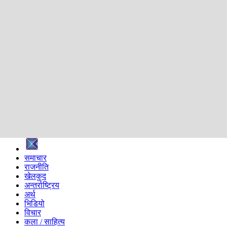
शिक्षा
स्वास्थ्य
अन्तर्वार्ता
मनोरञ्जन
प्रविधि
निर्वाचन विशेष
सम्पादकीय
समाज
ब्लग
अन्य
प्रदेश
समाचार
राजनीति
खेलकुद
अन्तर्राष्ट्रिय
अर्थ
भिडियो
विचार
कला / साहित्य