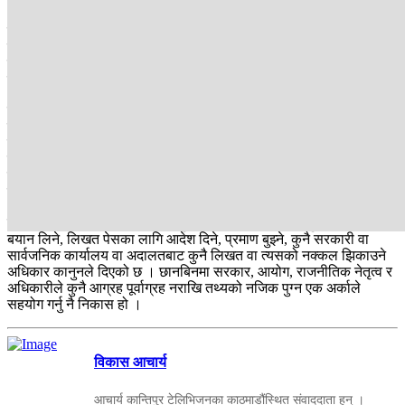
आयोगले आधाभन्दा धेरै समय व्यतित गर्दासम्म पनि राजनीतिक नेतृत्वसँग
बयानसम्म लिन नसक्नुले जेन-जीहरूले नै आशंका गरिरहेका छन् । तत्कालीन
प्रधानमन्त्री केपी शर्मा ओली, गृहमन्त्री रमेश लेखक, निवर्तमान प्रहरी
महानिरीक्षक चन्द्रकुबेर खापुङसहितलाई स्थान हद तोकेको आयोगले त्यसको
जानकारी भने सम्बन्धित व्यक्तिलाई दिएको छैन ।
त्यसो त गौरीबहादुर कार्की नेतृत्वको आयोग सुरूवातदेखिनै विवादमा तानियो ।
कहिले अध्यक्ष कार्कीले विगतमा दिएका अभिव्यक्तिले विवादमा तानियो भने कहिले
जेन-जीको माग र सरकारले दिएको कार्यादेशअनुसार काम गर्न नसकेको भनेर ।
सरकारले निर्वाचनको माहोल बनाउँदै लगेको छ । यस्तो अवस्थामा पार्टीका मुख्य
नेता र निवर्तमान प्रहरी प्रमुखलाई स्थानहद तोकेर हिँड्डुलमा रोक्ने, जानकारी
नदिने र बयानमा पनि नबोलाउनुले आयोग आलोचनाको केन्द्रमा परेको हो ।
सार्वजनिक महत्त्वको घटनाको जाँचबुझ गर्न बनेको आयोगलाई कुनै व्यक्तिको
बयान लिने, लिखत पेसका लागि आदेश दिने, प्रमाण बुझ्ने, कुनै सरकारी वा
सार्वजनिक कार्यालय वा अदालतबाट कुनै लिखत वा त्यसको नक्कल झिकाउने
अधिकार कानुनले दिएको छ । छानबिनमा सरकार, आयोग, राजनीतिक नेतृत्व र
अधिकारीले कुनै आग्रह पूर्वाग्रह नराखि तथ्यको नजिक पुग्न एक अर्काले
सहयोग गर्नु नै निकास हो ।
विकास आचार्य
आचार्य कान्तिपुर टेलिभिजनका काठमाडौंस्थित संवाददाता हुन् ।