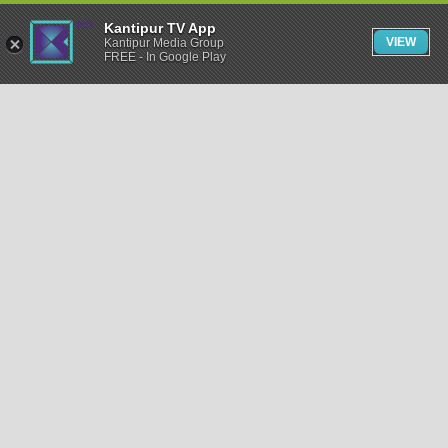
Kantipur TV App
VIEW
Kantipur Media Group
FREE - In Google Play
समाचार
राजनीति
खेलकुद
अन्तर्राष्ट्रिय
अर्थ
भिडियो
विचार
कला / साहित्य
अन्य