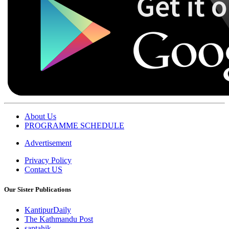
About Us
PROGRAMME SCHEDULE
Advertisement
Privacy Policy
Contact US
Our Sister Publications
KantipurDaily
The Kathmandu Post
saptahik