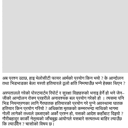
पोस्टमार्टम गर्दा एक जनालाई ३ वटा रबरको बुलेट लागेको पाइएको छ भने बाँकी
सबैमा मेटलको बुलेट लागेको देखिएको छ । अधिकांश मृतकको छातीमाथी
प्रहार भएको बुलेट हाइ भेलोसीटी फायर आर्मबाट चलाइएको पोस्टमार्टमबाट
देखिएको छ। हाइ भेलोसीटी राइफल फायर आर्मबाट फायर भएको बुलेट हाइ
पावरको हुन्छ भने यसमा गन पाउडर बढी हुने भएकाले लो भेलोसीटीले बनाउने
घाउको प्रकृति र हाइको प्रकृति फरक हुने चिकित्सक बताउँछन् । हाइ
भेलोसीटीलेले शरीरमा जहाँ लागेको छ, त्यहाँ मात्र हैन, शरीरभित्रका अन्य
अंगमा समेत ठूलो क्षति पुर्‍याउँछ । मृतकको पोस्ट मार्टम गर्दा त्यस्तै देखिएको छ ।
अस्पतालको भनाइ सुन्दा भदौ २३ गतेको घटनामा सुरक्षाकर्मीबाट शक्तिशाली
हतियारबाट नै गोली चलाएको पुष्टि हुन्छ । भीड नियन्त्रण गर्न सामान्यत यस्ता
हतियारको प्रयोग हुँदैन । तर २३ गते शक्तिशाली हतियार प्रयोग गरेर सुरक्षामै
चुक भएको र त्यही कारण स्थिति नियन्त्रणबाहिर गएको पूर्वप्रहरी नायब
महानिरीक्षक केशव अधिकारीको भनाइ छ ।
अब प्रश्न उठछ, हाइ भेलोसीटी फायर आर्मको प्रयोग किन भयो ? के आन्दोलन
तथा भिडभाडका बेला यस्तो हतियारले ठूलो क्षति निम्त्याउँछ भन्ने हेक्का थिएन ?
अस्पतालले गरेको पोस्टमार्टम रिपोर्ट र सुरक्षा विज्ञहरुको भनाइ हेर्ने हो भने जेन–
जीको आन्दोलन रोक्न प्रहरीले अनावश्यक बल प्रयोग गरेको हो । त्यसमा पनि
भिड नियन्त्रणका लागि गैरघातक हतियारको प्रयोग गरे पुग्ने अवस्थामा घातक
हतियार किन प्रयोग गरियो ? अधिकांश मृतकको कम्मरभन्दा माथिको भागमा
गोली लागेको तथ्यले उब्जाएको अर्को प्रश्न हो, यसको आदेश कहाँबाट दिइयो ?
गौरीबहादुर कार्की नेतृत्वको जाँचबुझ आयोगले यसबारे सत्यतथ्य बाहिर ल्याउँछ
कि ल्याउँदैन ? चासोको विषय छ।