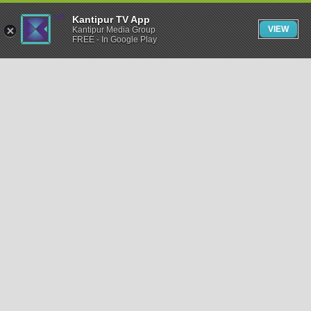
Kantipur TV App
VIEW
Kantipur Media Group
FREE - In Google Play
समाचार
राजनीति
खेलकुद
अन्तर्राष्ट्रिय
अर्थ
भिडियो
विचार
कला / साहित्य
अन्य