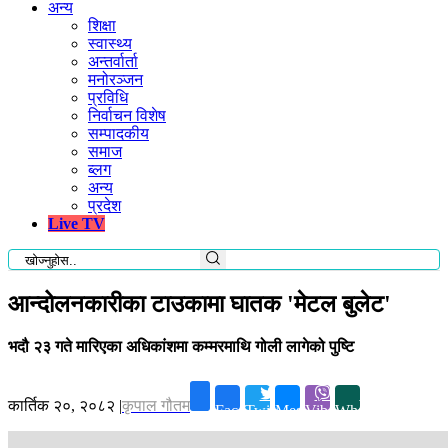
अन्य
शिक्षा
स्वास्थ्य
अन्तर्वार्ता
मनोरञ्जन
प्रविधि
निर्वाचन विशेष
सम्पादकीय
समाज
ब्लग
अन्य
प्रदेश
Live TV
आन्दोलनकारीका टाउकामा घातक 'मेटल बुलेट'
भदौ २३ गते मारिएका अधिकांशमा कम्मरमाथि गोली लागेको पुष्टि
कार्तिक २०, २०८२
|
कृपाल गौतम
Facebook
Twitter
Messenger
Viber
Whatsapp