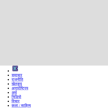
शिक्षा
स्वास्थ्य
अन्तर्वार्ता
मनोरञ्जन
प्रविधि
निर्वाचन विशेष
सम्पादकीय
समाज
ब्लग
अन्य
प्रदेश
समाचार
राजनीति
खेलकुद
अन्तर्राष्ट्रिय
अर्थ
भिडियो
विचार
कला / साहित्य