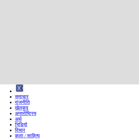
शिक्षा
स्वास्थ्य
अन्तर्वार्ता
मनोरञ्जन
प्रविधि
निर्वाचन विशेष
सम्पादकीय
समाज
ब्लग
अन्य
प्रदेश
समाचार
राजनीति
खेलकुद
अन्तर्राष्ट्रिय
अर्थ
भिडियो
विचार
कला / साहित्य