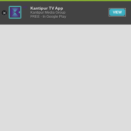
Kantipur TV App
VIEW
Kantipur Media Group
FREE - In Google Play
समाचार
राजनीति
खेलकुद
अन्तर्राष्ट्रिय
अर्थ
भिडियो
विचार
कला / साहित्य
अन्य