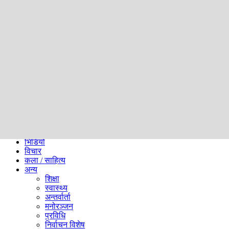
समाज
ब्लग
अन्य
प्रदेश
समाचार
राजनीति
खेलकुद
अन्तर्राष्ट्रिय
अर्थ
भिडियो
विचार
कला / साहित्य
अन्य
शिक्षा
स्वास्थ्य
अन्तर्वार्ता
मनोरञ्जन
प्रविधि
निर्वाचन विशेष