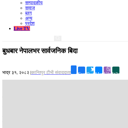
सम्पादकीय
समाज
ब्लग
अन्य
प्रदेश
Live TV
बुधबार नेपालभर सार्वजनिक बिदा
भाद्र ३१, २०८२
|
कान्तिपुर टीभी संवाददाता
Facebook
Twitter
Messenger
Viber
Whatsa
काठमाडौं ।
गृह मन्त्रालयले ‘जेन-जी’ आन्दोलनका क्रममा ज्यान गुमाउनेहरूको 
मन्त्रालयका प्रवक्ता आनन्द काफ्लेले मंगलबार एक विज्ञप्ति जारी गरी मन्त्रि
जारी विज्ञप्तिमा भनिएको छ, “भदौ २३ र २४ गते जेन-जी पुस्ताद्वारा भएको प्रद
नियोगहरूमा सार्वजनिक बिदा दिने र राष्ट्रिय झन्डा आधा झुकाउने नेपाल सरका