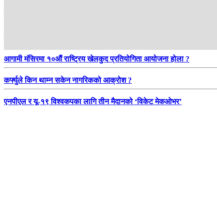
बजारमा महंगीको मार : चामलदेखि तेलसम्मको मूल्यवृद्धिले उपभोक्ता हैरान
शक्तिसंघर्षले फुटेका दल फेरि जुटे, बनाए ‘अग्रगामी मोर्चा’
आगामी मंसिरमा १०औं राष्ट्रिय खेलकुद प्रतियोगिता आयोजना होला ?
कर्फ्युले किन थाम्न सकेन नागरिकको आक्रोश ?
एनपीएल र यू-१९ विश्वकपका लागि तीन मैदानको ‘विकेट मेकओभर’