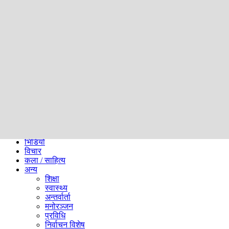
समाज
ब्लग
अन्य
प्रदेश
समाचार
राजनीति
खेलकुद
अन्तर्राष्ट्रिय
अर्थ
भिडियो
विचार
कला / साहित्य
अन्य
शिक्षा
स्वास्थ्य
अन्तर्वार्ता
मनोरञ्जन
प्रविधि
निर्वाचन विशेष