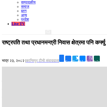
सम्पादकीय
समाज
ब्लग
अन्य
प्रदेश
Live TV
राष्ट्रपति तथा प्रधानमन्त्री निवास क्षेत्रमा पनि कर्फ्यु
भाद्र २३, २०८२
|
कान्तिपुर टीभी संवाददाता
Facebook
Twitter
Messenger
Viber
Whatsa
काठमाडौँ -
जिल्ला प्रशासन कार्यालय काठमाडौ‌ंले राष्ट्रपति निवास परिसर लगाय
शीतल निवास आसपास महाराजगन्ज क्षेत्र, उपराष्ट्रपति निवास लैनचौर क्षेत्र, सिंह
यसअघि प्रशासनले माइतीघर, बानेश्वर, तीनकुने र शंखमुल आसपासमा राति १० ब