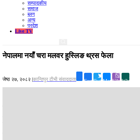
सम्पादकीय
समाज
ब्लग
अन्य
प्रदेश
Live TV
नेपालमा नयाँ चरा मलवर हुस्लिङ थ्रस फेला
जेष्ठ २७, २०८२
|
कान्तिपुर टीभी संवाददाता
Facebook
Twitter
Messenger
Viber
Whatsap
कपिलवस्तु ।
नेपालमा नयाँ चरा मलवर हुस्लिङ थ्रस फेला परेको छ । बुटवलस्
गत जेठ १६ गते शुक्रबार चरा सर्वेक्षणका क्रममा नेपालमा अहिलेसम्म अभिलेख न
देउबहादुर राना र अमृत नेपालीले देखेर तस्बिर र भिडियो खिच्नुभएको थियो ।
चरासम्बन्धी काम गर्ने वर्ड लाइफ इन्टरनेशनल, बेलायत र बेम्बे नेचर हिस्ट्री स
अनौठो निलो रङको चरा देखिएपछि सुरुमा यो नेपालमा पाइने 'ब्लु हुस्लिङ थ्रस' 