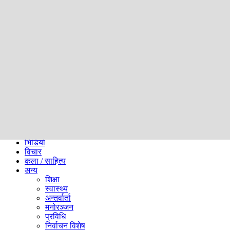
समाज
ब्लग
अन्य
प्रदेश
समाचार
राजनीति
खेलकुद
अन्तर्राष्ट्रिय
अर्थ
भिडियो
विचार
कला / साहित्य
अन्य
शिक्षा
स्वास्थ्य
अन्तर्वार्ता
मनोरञ्जन
प्रविधि
निर्वाचन विशेष