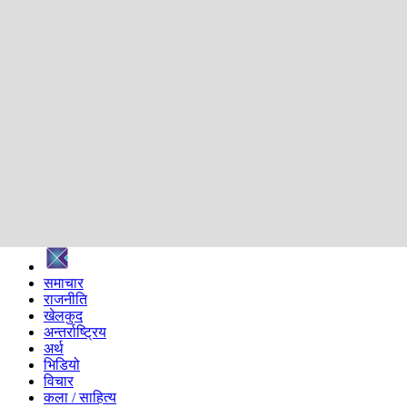
शिक्षा
स्वास्थ्य
अन्तर्वार्ता
मनोरञ्जन
प्रविधि
निर्वाचन विशेष
सम्पादकीय
समाज
ब्लग
अन्य
प्रदेश
समाचार
राजनीति
खेलकुद
अन्तर्राष्ट्रिय
अर्थ
भिडियो
विचार
कला / साहित्य