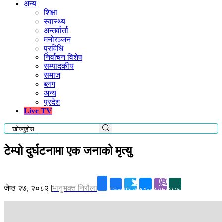
अन्य
शिक्षा
स्वास्थ्य
अन्तर्वार्ता
मनोरञ्जन
प्रविधि
निर्वाचन विशेष
सम्पादकीय
समाज
ब्लग
अन्य
प्रदेश
Live TV
टेम्पो दुर्घटनामा एक जनाको मृत्यु
जेष्ठ २७, २०८२
|
भानुभक्त निरौला
Facebook
Twitter
Messenger
Viber
Whatsapp