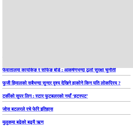
हाम्रो सिफारिस
फेवातालमा कायकिङ र सर्फिङ बोर्ड : आकर्षणभन्दा ठूलो सुरक्षा चुनौती
फुजी हिमालको सबैभन्दा सुन्दर दृश्य देखिने हाकोने किन यति लोकप्रिय ?
टर्कीको सुपर लिग : स्टार फुटबलरको नयाँ ‘हटस्पट’
जोस बटलरले रचे फेरि इतिहास
मुलुकमा बढेको बढ्यै ऋण