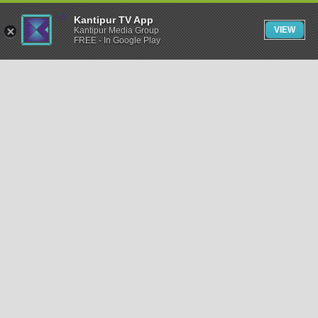
Kantipur TV App
VIEW
Kantipur Media Group
FREE - In Google Play
समाचार
राजनीति
खेलकुद
अन्तर्राष्ट्रिय
अर्थ
भिडियो
विचार
कला / साहित्य
अन्य