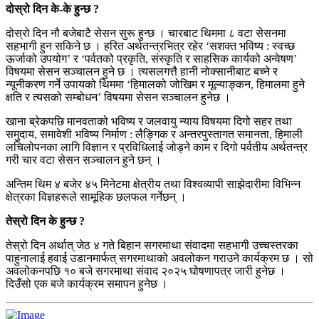
दोस्रो दिन के-के हुन्छ ?
दोस्रो दिन नौ बजेबाटै सेसन सुरू हुन्छ । चारबाट थिममा ८ वटा सेसनमा
सहभागी हुन सकिने छ । हरित अर्थतन्त्रभित्र रहेर ‘सशक्त भविष्य : स्वच्छ
ऊर्जाको उपयोग’ र ‘पर्वतको प्रकृति, संस्कृति र साहसिक कार्यको अन्वेषण’
विषयमा सेसन सञ्चालन हुने छ । त्यसलगत्तै हानी नोक्सानीबाट बच्ने र
न्यूनीकरण गर्ने उपायको थिममा ‘हिमालको जोखिम र मूल्याङ्कन, हिमालमा हुने
क्षति र त्यसको सम्बोधन’ विषयमा सेसन सञ्चालन हुनेछ ।
खाना ब्रेकपछि मानवताको भविष्य र जलवायु न्याय विषयमा दिगो सहर तथा
समुदाय, समावेशी भविष्य निर्माण : लैङ्गिक र अन्तरपुस्तागत समानता, हिमाली
लचिलोपनका लागि विज्ञान र प्रविधिलाई जोड्ने काम र दिगो पर्वतीय अर्थतन्त्र
गरी चार वटा सेसन सञ्चालन हुने छन् ।
अन्तिम थिम ४ बजेर ४५ मिनेटमा क्षेत्रीय तथा विश्वव्यापी साझेदारीमा विभिन्न
क्षेत्रका विज्ञहरूले सामूहिक छलफल गर्नेछन् ।
तेस्रो दिन के हुन्छ ?
तेस्रो दिन अर्थात् जेठ ४ गते बिहान सगरमाथा संवादमा सहभागी उच्चस्तरका
पाहुनालाई हवाई उडानमार्फत् सगरमाथाको अवलोकन गराउने कार्यक्रम छ । सो
अवलोकनपछि १० बजे सगरमाथा संवाद २०२५ घोषणापत्र जारी हुनेछ ।
दिउँसो एक बजे कार्यक्रम समापन हुनेछ ।