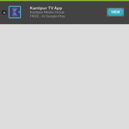
Kantipur TV App
VIEW
Kantipur Media Group
FREE - In Google Play
समाचार
राजनीति
खेलकुद
अन्तर्राष्ट्रिय
अर्थ
भिडियो
विचार
कला / साहित्य
अन्य