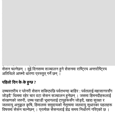
के-के हुन्छ सगरमाथा संवादका तीन दिनमा ?
जेठ २ गते होटल सोल्टीमा बिहान साढे ९ बजेदेखि ११ बजेसम्म उद्घाटन
कार्यक्रम हुनेछ । सोहीक्रममा उच्चस्तरीय प्रतिनिधिले बढीमा ५ मिनेटको
सयमभित्र आफ्ना मन्तव्य राख्ने छन् ।
त्यसपछि सुरू हुन्छ- प्लेनरी सेसन । प्लेनरी सेसनको विषय छ- जलवायु
परिवर्तन, हिमाल र मानवताको भविष्य । उच्चस्तरीयसत्रमा सम्बोधन गर्न
नपाएका वा छुटेका उच्चस्तरका अतिथिहरूलाई यो सेसनमा समय दिइनेछ ।
यसमा विदेशी देशका वन तथा परराष्ट्रमन्त्रीसमेत सहभागी हुनेछन् । यही
सेसनमा जलवायु परिवर्तनको क्षेत्रमा काम गरेका विज्ञहरूले पनि आफ्नो धारणा
राख्ने छन् ।
सगरमाथा संवादको मुख्य विषयनै जलवायु परिवर्तन, हिमाल र मानवताको भविष्य
हो । यही विषयभित्र रहेर पाँच वटा थिममा १२ वटा सेसन र तीन वटा प्लेनरी
सेसन चल्नेछन् । दुई दिनसम्म सञ्चालन हुने सेसनमा राष्ट्रिय अन्तर्राष्ट्रिय
अतिथिले आफ्नो धारणा प्रस्तुत् गर्ने छन् ।
पहिलो दिन के-के हुन्छ ?
उच्चस्तरीय र प्लेनरी सेसन सकिएपछि पर्वतभन्दा बाहिर : पर्वतलाई महासागरसँग
जोड्दै’ थिममा रहेर चार वटा सेसन सञ्चालन हुनेछन् । जसमा हिमनदीहरूलाई
संरक्षणको जरुरी, उच्च पहाडी भूभागलाई टापुहरूसँग जोड्दै, खाद्य सुरक्षा र
जलवायु अनुकूल कृषि, हिमालमा समुदायको नेतृत्वमा जलवायु सुधारका पहलहरू
विषयमा सेसन चल्नेछन् । प्रत्येक सेसनलाई डेढ समय निर्धारण गरिएको छ ।