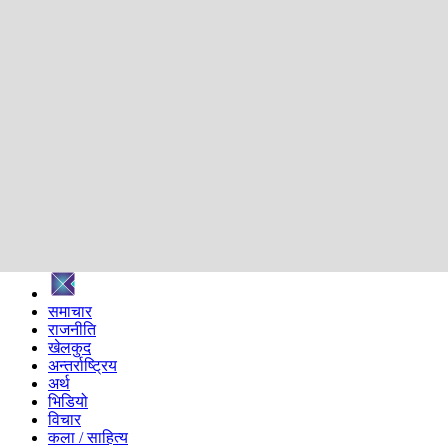
शिक्षा
स्वास्थ्य
अन्तर्वार्ता
मनोरञ्जन
प्रविधि
निर्वाचन विशेष
सम्पादकीय
समाज
ब्लग
अन्य
प्रदेश
समाचार
राजनीति
खेलकुद
अन्तर्राष्ट्रिय
अर्थ
भिडियो
विचार
कला / साहित्य