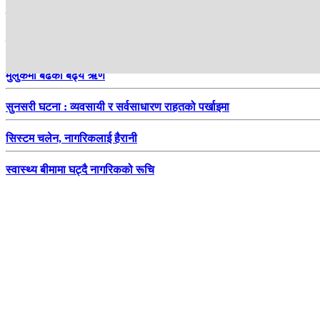
हाम्रो सिफारिस
जोस बटलरले रचे फेरि इतिहास
मुलुकमा बढेको बढ्यै ऋण
सुनसरी घटना : व्यवसायी र सर्वसाधारण राहतको पर्खाइमा
सिस्टम चलेन, नागरिकलाई हैरानी
स्वास्थ्य बीमामा घट्दै नागरिकको रूचि