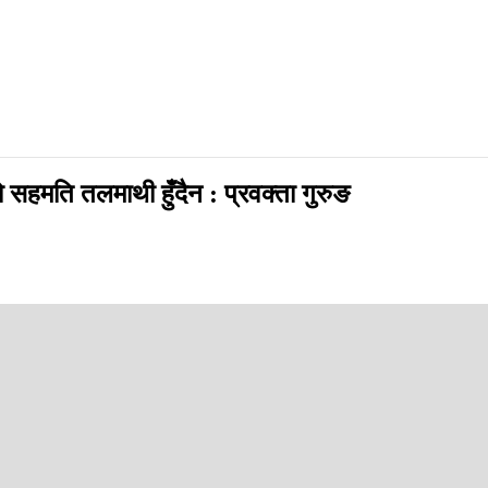
सहमति तलमाथी हुँदैन : प्रवक्ता गुरुङ
त्री पृथ्वी सुब्बा गुरुङले संविधान संशोधनका विषयमा नेपाली कांग्रेस र नेकपा एम
एको सहमतिअनुसार नै संविधान संशोधनको प्रक्रिया अघि बढ्ने दाबी गर्नुभएको हो । एम
ो । उहाँका अभिव्यक्तिलाई लिएर कांग्रेसका केही नेताले टिप्पणी गरिरहेका बेल
ने भएकाले केही समय लाग्न सक्ने संकेतमात्रै प्रधानमन्त्रीले अभिव्यक्त गरेको हुनस