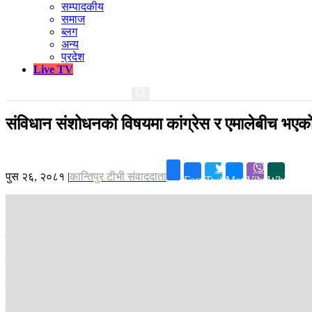
सम्पादकीय
समाज
ब्लग
अन्य
प्रदेश
Live TV
संविधान संशोधनको विषयमा कांग्रेस र एमालेबीच भएको 
पुस २६, २०८१
|
कान्तिपुर टीभी संवाददाता
Facebook
Twitter
Messenger
Viber
Whatsapp
काठमाडौं ।
सरकारका प्रवक्तासमेत रहेका सञ्चारमन्त्री तथा सूचना प्रविधि मन्
मन्त्रिपरिषद्ले गरेको निर्णय आज सार्वजनिक गर्दै प्रवक्ता गुरुङले दुई दलबीच भ
कमिटीको बैठकमा २०८७ मा मात्र संविधान संशोधन हुने अभिव्यक्ति दिनुभएको थिय
संशोधन हुने बताउनुभएको हो ।
प्रवक्ता गुरुङले संविधान संशोधनका लागि पूरा गर्नुपर्ने प्रक्रिया लामो हुन सक्