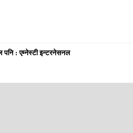
ाल पनि : एम्नेस्टी इन्टरनेसनल
 प्रतिवेदन विश्वभर एकसाथ सार्वजनिक गर्‍यो । प्रतिवेदनले अभिव्यक्ति स्वतन्त्र
, श्रीलङ्का र थाइल्यान्डलगायतका देशहरूमा स्वतन्त्रता माग गर्ने व्यक्तिहरू माथि 
्षण नगर्दा महिलाहरू मारमा परेकोजस्ता तथ्यहरू औल्याएको छ । नेपाललगायतका द