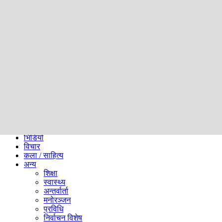
समाज
ब्लग
अन्य
प्रदेश
समाचार
राजनीति
खेलकुद
अन्तर्राष्ट्रिय
अर्थ
भिडियो
विचार
कला / साहित्य
अन्य
शिक्षा
स्वास्थ्य
अन्तर्वार्ता
मनोरञ्जन
प्रविधि
निर्वाचन विशेष