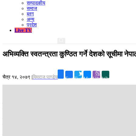
सम्पादकीय
समाज
ब्लग
अन्य
प्रदेश
Live TV
अभिव्यक्ति स्वतन्त्रता कुण्ठित गर्ने देशको सूचीमा नेप
चैत्र १४, २०७९
|
मिमराज पाण्डेय
Facebook
Twitter
Messenger
Viber
Whatsapp
काठमाडौं ।
एम्नेस्टी इन्टरनेसनलले मंगलबार ‘विश्वको मानवअधिकार अवस्था’ बारे
निष्कर्ष निकालेको छ ।
एसिया प्रशान्त क्षेत्रमा रहेका भारत, बङ्गलादेश, इन्डोनेसिया, नेपाल, पाकिस्तान
निरन्तर गरिरहेको तथ्य उक्त प्रतिवेदनले देखाएको छ ।
प्रतिवेदनले विश्वभर ‘असहमति’को निर्मम दमन भइरहेको, राज्यले अधिकार संरक