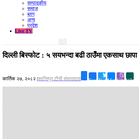
सम्पादकीय
समाज
ब्लग
अन्य
प्रदेश
Live TV
दिल्ली बिस्फोट : ५ सयभन्दा बढी ठाउँमा एकसाथ छापा
कार्तिक २७, २०८२
|
कान्तिपुर टीभी संवाददाता
Facebook
Twitter
Messenger
Viber
Whats
काठमाडौं ।
दिल्ली बम विष्फोट घटनासँग सम्बन्धित व्यक्तिहरूलाई पक्राउ गर्न ज
जम्मु–कश्मीरमा प्रतिबन्धित संगठन ‘जमात-ए-इस्लामी’सँग सम्बन्धित १० जिल्ला
आतंकवादसँग सम्बन्धित कागजात, डिजिटल उपकरण र अन्य प्रमाण सङ्कलन गर्न प्
हरियाणामा डा मुजम्मिलसँग सम्बन्धित करिब ७ ठाउँमा छापा मारिएको छ। जम्मु–क
छ।