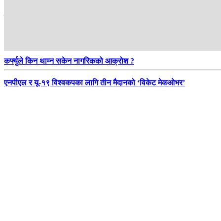
शक्तिसंघर्षले फुटेका दल फेरि जुटे, बनाए ‘अग्रगामी मोर्चा’
आगामी मंसिरमा १०औं राष्ट्रिय खेलकुद प्रतियोगिता आयोजना होला ?
कर्फ्युले किन थाम्न सकेन नागरिकको आक्रोश ?
एनपीएल र यू-१९ विश्वकपका लागि तीन मैदानको ‘विकेट मेकओभर’