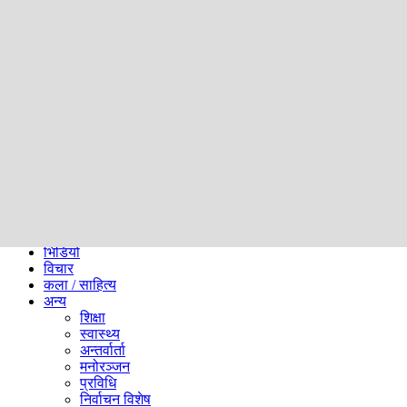
समाज
ब्लग
अन्य
प्रदेश
समाचार
राजनीति
खेलकुद
अन्तर्राष्ट्रिय
अर्थ
भिडियो
विचार
कला / साहित्य
अन्य
शिक्षा
स्वास्थ्य
अन्तर्वार्ता
मनोरञ्जन
प्रविधि
निर्वाचन विशेष