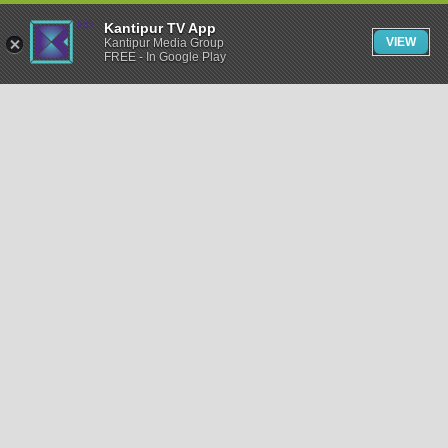
Kantipur TV App
VIEW
Kantipur Media Group
FREE - In Google Play
समाचार
राजनीति
खेलकुद
अन्तर्राष्ट्रिय
अर्थ
भिडियो
विचार
कला / साहित्य
अन्य