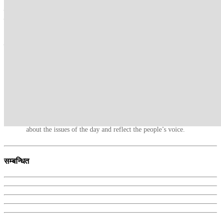
अर्थात अलर्टसहित निलो स्क्रिन देखिएर सर्भर डाउन हुँदा समस्या आएको
बताइएको थियो । ’क्राउडस्ट्राइक’मा आएको समस्याका कारण माइक्रोसफ्ट
क्लाउडमा समस्या देखिएको बताइएको छ ।
‘क्राउडस्ट्राइक’का प्रमुख कार्यकारी अधिकृत जर्ज कुर्जले सफ्टवेयर अपडेट
गरेका कारण समस्या आएको स्वीकार्नु भएको थियो । साथै कुनै साइबर
आक्रमण नभएको स्पष्ट पार्नुभएको थियो ।
कान्तिपुर टीभी संवाददाता
Kantipur TV HD, the most popular TV channel in Nepal, brings
Nepal to its audiences. Its programmes provide in-depth analyses
about the issues of the day and reflect the people’s voice.
सम्बन्धित