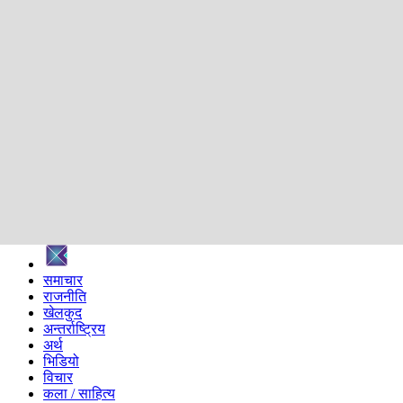
शिक्षा
स्वास्थ्य
अन्तर्वार्ता
मनोरञ्जन
प्रविधि
निर्वाचन विशेष
सम्पादकीय
समाज
ब्लग
अन्य
प्रदेश
समाचार
राजनीति
खेलकुद
अन्तर्राष्ट्रिय
अर्थ
भिडियो
विचार
कला / साहित्य