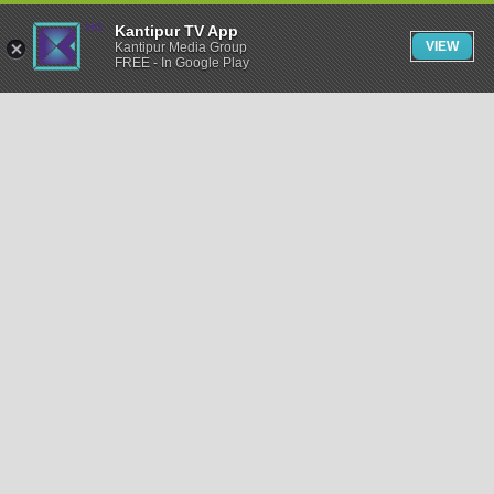
Kantipur TV App
VIEW
Kantipur Media Group
FREE - In Google Play
समाचार
राजनीति
खेलकुद
अन्तर्राष्ट्रिय
अर्थ
भिडियो
विचार
कला / साहित्य
अन्य