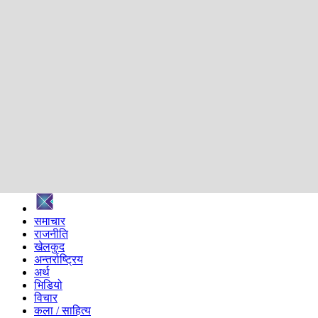
शिक्षा
स्वास्थ्य
अन्तर्वार्ता
मनोरञ्जन
प्रविधि
निर्वाचन विशेष
सम्पादकीय
समाज
ब्लग
अन्य
प्रदेश
समाचार
राजनीति
खेलकुद
अन्तर्राष्ट्रिय
अर्थ
भिडियो
विचार
कला / साहित्य