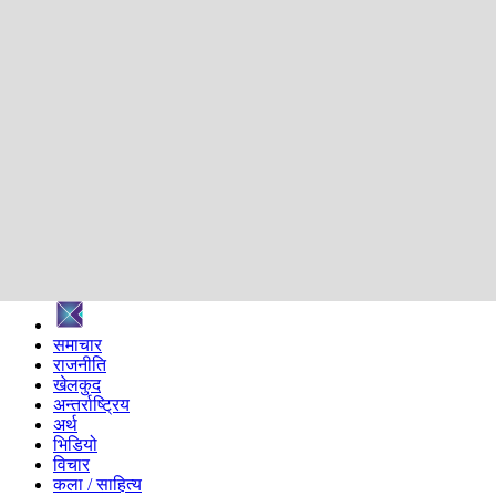
शिक्षा
स्वास्थ्य
अन्तर्वार्ता
मनोरञ्जन
प्रविधि
निर्वाचन विशेष
सम्पादकीय
समाज
ब्लग
अन्य
प्रदेश
समाचार
राजनीति
खेलकुद
अन्तर्राष्ट्रिय
अर्थ
भिडियो
विचार
कला / साहित्य