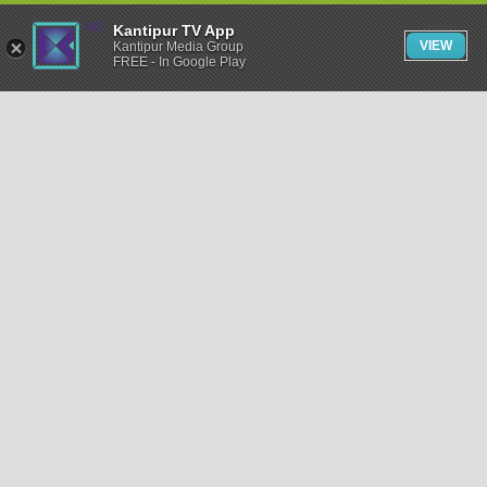
Kantipur TV App
VIEW
Kantipur Media Group
FREE - In Google Play
समाचार
राजनीति
खेलकुद
अन्तर्राष्ट्रिय
अर्थ
भिडियो
विचार
कला / साहित्य
अन्य