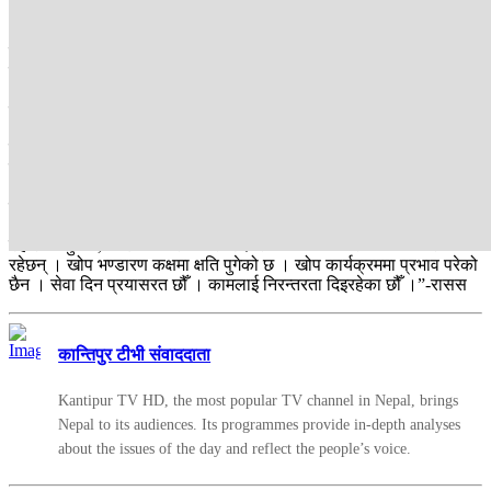
क्षति पुगेको छ,” उहाँले भन्नुभयो ।
मधेस, लुम्बिनी, कर्णाली र सुदूरपश्चिम प्रदेशका विभिन्न नगरपालिका र स्वास्थ्य
संरचनामा हालैको घटनाबाट उल्लेखनीय क्षति पुगेको छ । स्वास्थ्य संस्था, खोप
भण्डारण केन्द्रमा कतै पूर्ण र कतै आंशिक क्षति भएका छन् । पुनःस्थापना तथा
मर्मत गरेर सञ्चालनमा ल्याउने तयारी भइरहेको छ ।
परिवार कल्याण महाशाखाअन्तर्गतको बाल स्वास्थ्य तथा खोप शाखाका प्रमुख
डा. अभियान गौतमले खोप कोल्ड चेन स्टोरमा क्षति पुगेको बताउनुभयो । उहाँका
अनुसार हालसम्म १९ वटा खोप कोल्ड चेन स्टोरमा क्षति पुगेको छ र यो सङ्ख्या
बढी हुन सक्ने र क्षतिको विवरण सङ्कलन भइरहेको बताउनुभयो ।
उहाँले भन्नुभयो, “वडा कार्यालय जलाउँदा सँगैको स्वास्थ्य संस्था पनि परेका
रहेछन् । खोप भण्डारण कक्षमा क्षति पुगेको छ । खोप कार्यक्रममा प्रभाव परेको
छैन । सेवा दिन प्रयासरत छौँ । कामलाई निरन्तरता दिइरहेका छौँ ।”-रासस
कान्तिपुर टीभी संवाददाता
Kantipur TV HD, the most popular TV channel in Nepal, brings
Nepal to its audiences. Its programmes provide in-depth analyses
about the issues of the day and reflect the people’s voice.