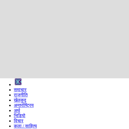
शिक्षा
स्वास्थ्य
अन्तर्वार्ता
मनोरञ्जन
प्रविधि
निर्वाचन विशेष
सम्पादकीय
समाज
ब्लग
अन्य
प्रदेश
समाचार
राजनीति
खेलकुद
अन्तर्राष्ट्रिय
अर्थ
भिडियो
विचार
कला / साहित्य