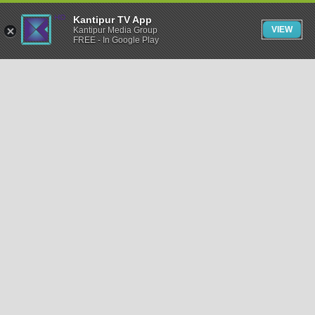
Kantipur TV App
VIEW
Kantipur Media Group
FREE - In Google Play
समाचार
राजनीति
खेलकुद
अन्तर्राष्ट्रिय
अर्थ
भिडियो
विचार
कला / साहित्य
अन्य