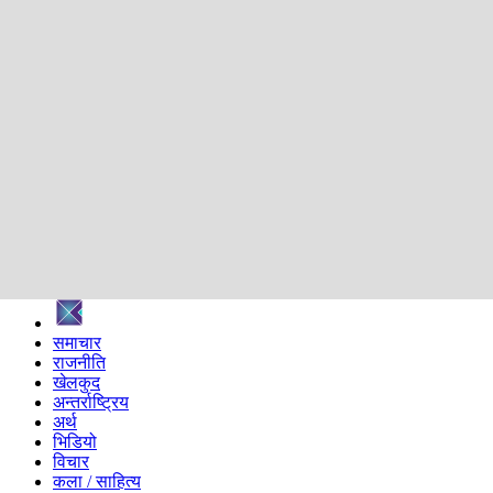
शिक्षा
स्वास्थ्य
अन्तर्वार्ता
मनोरञ्जन
प्रविधि
निर्वाचन विशेष
सम्पादकीय
समाज
ब्लग
अन्य
प्रदेश
समाचार
राजनीति
खेलकुद
अन्तर्राष्ट्रिय
अर्थ
भिडियो
विचार
कला / साहित्य