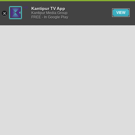
Kantipur TV App
VIEW
Kantipur Media Group
FREE - In Google Play
समाचार
राजनीति
खेलकुद
अन्तर्राष्ट्रिय
अर्थ
भिडियो
विचार
कला / साहित्य
अन्य