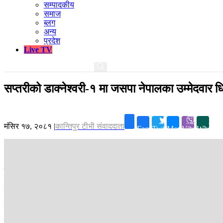
सम्पादकीय
समाज
ब्लग
अन्य
प्रदेश
Live TV
सप्तरीको डाक्नेश्वरी-१ मा जसपा नेपालका उम्मेदवार धिर
मंसिर १७, २०८१
|
कान्तिपुर टीभी संवाददाता
Facebook
Twitter
Messenger
Viber
Whatsa
राजविराज ।
सप्तरीको डाक्नेश्वरी नगरपालिका वडा नम्बर-१ मा जनता समाजवादी पा
जनता समाजवादी पार्टी नेपालका उम्मेदवार साहले ६ सय ५२ मत प्राप्त गरी निर्वाचि
यसैगरी नेकपा एमालेका उम्मेदवार भगवानी साहले २ सय ६५ मत प्राप्त गर्नुभएको 
कुल २ हजार ६ सय २३ मतदाता रहेको उक्त वडामा आइतबार निर्वाचनमा १ हज