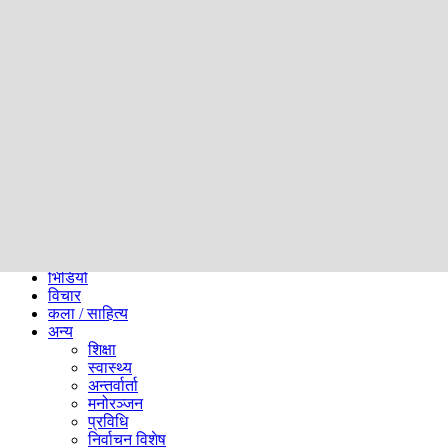
समाज
ब्लग
अन्य
प्रदेश
समाचार
राजनीति
खेलकुद
अन्तर्राष्ट्रिय
अर्थ
भिडियो
विचार
कला / साहित्य
अन्य
शिक्षा
स्वास्थ्य
अन्तर्वार्ता
मनोरञ्जन
प्रविधि
निर्वाचन विशेष