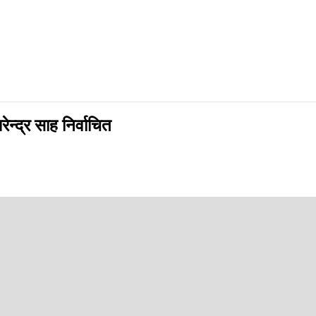
ेन्द्र साह निर्वाचित
pp
र्टी नेपालका उम्मेदवार धिरेन्द्र कुमार साह निर्वाचित हुनु भएको छ ।
त हुनु भएको हो । उहाँका निकटतम प्रतिद्वन्द्वी नेपाली कांग्रेसका भुलियादेवी थर
जिल्ला निर्वाचन कार्यालय सप्तरीका प्रमुख रमेश कुमार जोशीले जानकारी दिनुभयो 
ार ८ सय ४५ मत खसेको थियो । मतगणनाको क्रममा ५१ मत बदर पाइएको थियो ।