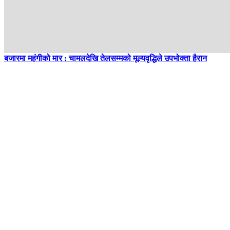
एक दशक बित्दा पनि धनुषाका दर्जन बढी पुल अधुरै, यात्रुलाई सास्ती
विदेशको सीप र कमाइले झापामा खुले रोजगारीका ढोका
बजारमा महंगीको मार : चामलदेखि तेलसम्मको मूल्यवृद्धिले उपभोक्ता हैरान