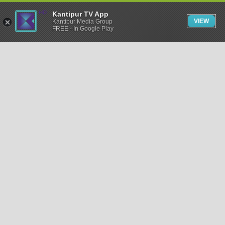
Kantipur TV App
VIEW
Kantipur Media Group
FREE - In Google Play
समाचार
राजनीति
खेलकुद
अन्तर्राष्ट्रिय
अर्थ
भिडियो
विचार
कला / साहित्य
अन्य