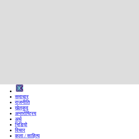
शिक्षा
स्वास्थ्य
अन्तर्वार्ता
मनोरञ्जन
प्रविधि
निर्वाचन विशेष
सम्पादकीय
समाज
ब्लग
अन्य
प्रदेश
समाचार
राजनीति
खेलकुद
अन्तर्राष्ट्रिय
अर्थ
भिडियो
विचार
कला / साहित्य