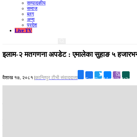
सम्पादकीय
समाज
ब्लग
अन्य
प्रदेश
Live TV
इलाम-२ मतगणना अपडेट : एमालेका सुहाङ ५ हजारभन्
वैशाख १७, २०८१
|
कान्तिपुर टीभी संवाददाता
Facebook
Twitter
Messenger
Viber
Whatsa
काठमाडौं ।
इलाम-२ मा प्रतिनिधिसभा सदस्यका लागि भएको उप निर्वाचनको मत ग
अगाडि रहनुभएको छ ।
एमालेका नेम्वाङले १४ हजार ६ सय १३ मत ल्याउनुभएको छ भने कांग्रेसका खड्काल
ल्याउनुभएको छ ।