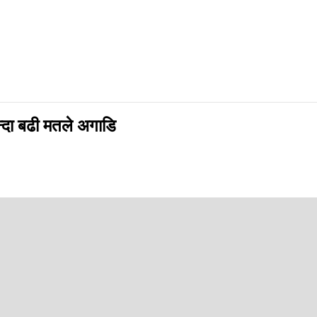
दा बढी मतले अगाडि
pp
णनामा एमालेका उम्मेदवार सुहाङ नेम्वाङको अग्रता कायमै छ । अहिलेसम्मको मत
े ९ हजार ३ सय ११ मत ल्याउनुभएको हो । यस्तै, स्वतन्त्र उम्मेद्‍वार डेकेन्द्