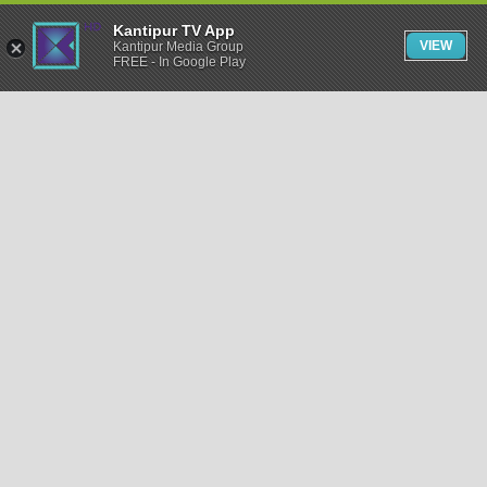
Kantipur TV App
VIEW
Kantipur Media Group
FREE - In Google Play
समाचार
राजनीति
खेलकुद
अन्तर्राष्ट्रिय
अर्थ
भिडियो
विचार
कला / साहित्य
अन्य