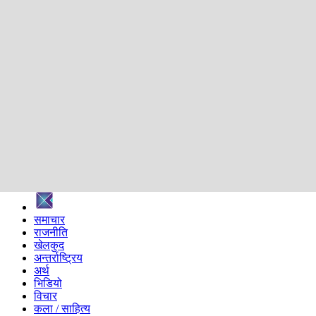
शिक्षा
स्वास्थ्य
अन्तर्वार्ता
मनोरञ्जन
प्रविधि
निर्वाचन विशेष
सम्पादकीय
समाज
ब्लग
अन्य
प्रदेश
समाचार
राजनीति
खेलकुद
अन्तर्राष्ट्रिय
अर्थ
भिडियो
विचार
कला / साहित्य