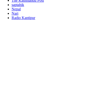
The Kathmandu Post
saptahik
Nepal
Nari
Radio Kantipur