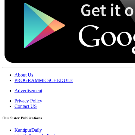
About Us
PROGRAMME SCHEDULE
Advertisement
Privacy Policy
Contact US
Our Sister Publications
KantipurDaily