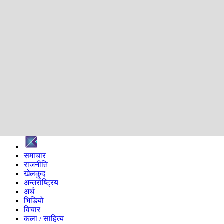
शिक्षा
स्वास्थ्य
अन्तर्वार्ता
मनोरञ्जन
प्रविधि
निर्वाचन विशेष
सम्पादकीय
समाज
ब्लग
अन्य
प्रदेश
समाचार
राजनीति
खेलकुद
अन्तर्राष्ट्रिय
अर्थ
भिडियो
विचार
कला / साहित्य