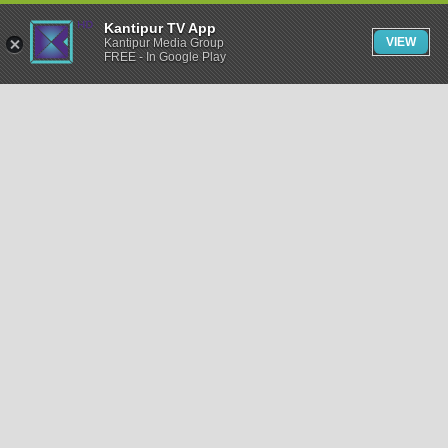
Kantipur TV App
VIEW
Kantipur Media Group
FREE - In Google Play
समाचार
राजनीति
खेलकुद
अन्तर्राष्ट्रिय
अर्थ
भिडियो
विचार
कला / साहित्य
अन्य