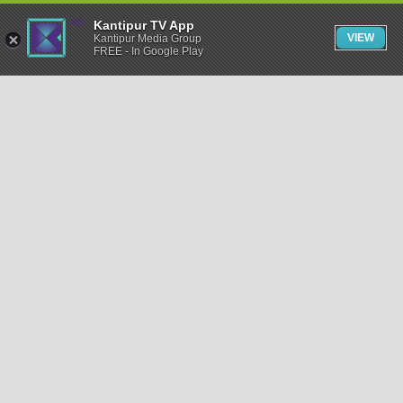
Kantipur TV App
VIEW
Kantipur Media Group
FREE - In Google Play
समाचार
राजनीति
खेलकुद
अन्तर्राष्ट्रिय
अर्थ
भिडियो
विचार
कला / साहित्य
अन्य