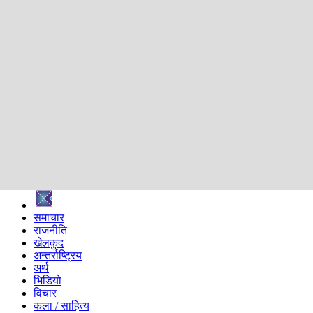
शिक्षा
स्वास्थ्य
अन्तर्वार्ता
मनोरञ्जन
प्रविधि
निर्वाचन विशेष
सम्पादकीय
समाज
ब्लग
अन्य
प्रदेश
समाचार
राजनीति
खेलकुद
अन्तर्राष्ट्रिय
अर्थ
भिडियो
विचार
कला / साहित्य