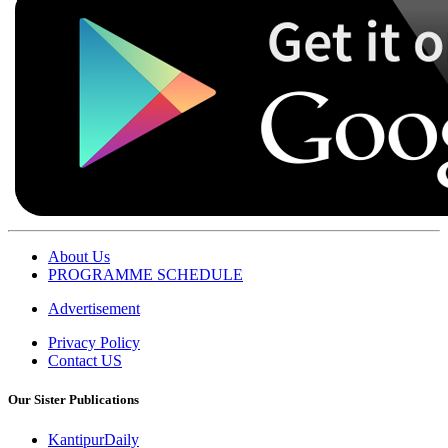
About Us
PROGRAMME SCHEDULE
Advertisement
Privacy Policy
Contact US
Our Sister Publications
KantipurDaily