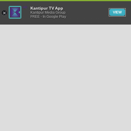
Kantipur TV App
VIEW
Kantipur Media Group
FREE - In Google Play
समाचार
राजनीति
खेलकुद
अन्तर्राष्ट्रिय
अर्थ
भिडियो
विचार
कला / साहित्य
अन्य