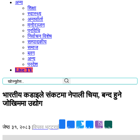
अन्य
शिक्षा
स्वास्थ्य
अन्तर्वार्ता
मनोरञ्जन
प्रविधि
निर्वाचन विशेष
सम्पादकीय
समाज
ब्लग
अन्य
प्रदेश
Live TV
भारतीय कडाइले संकटमा नेपाली चिया, बन्द हुने
जोखिममा उद्योग
जेष्ठ ३१, २०८३
|
विप्लव भट्टराई
Facebook
Twitter
Messenger
Viber
Whatsapp