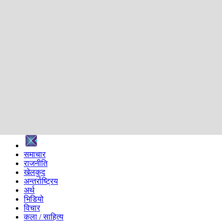
शिक्षा
स्वास्थ्य
अन्तर्वार्ता
मनोरञ्जन
प्रविधि
निर्वाचन विशेष
सम्पादकीय
समाज
ब्लग
अन्य
प्रदेश
समाचार
राजनीति
खेलकुद
अन्तर्राष्ट्रिय
अर्थ
भिडियो
विचार
कला / साहित्य