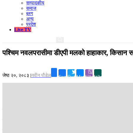
सम्पादकीय
समाज
ब्लग
अन्य
प्रदेश
Live TV
पश्चिम नवलपरासीमा डीएपी मलको हाहाकार, किसान स
जेष्ठ २०, २०८३
|
नवीन पौडेल
Facebook
Twitter
Messenger
Viber
Whatsapp
नवलपरासी ।
पश्चिम नवलपरासीमा धानको बीउ राख्नेबेलामा मल अभाव भएपछि 
बीउ राख्ने समयमा डीएपी मल चाहिने भए कृषि सामग्री कम्पनी र मल वितरण गर
रामग्राम नगरपालिका १३ का भेषराज चौधरी मल पाउने आशामा घर नजिकैको कृषि 