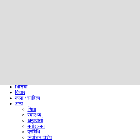
समाज
ब्लग
अन्य
प्रदेश
समाचार
राजनीति
खेलकुद
अन्तर्राष्ट्रिय
अर्थ
भिडियो
विचार
कला / साहित्य
अन्य
शिक्षा
स्वास्थ्य
अन्तर्वार्ता
मनोरञ्जन
प्रविधि
निर्वाचन विशेष