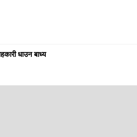
हकारी धाउन बाध्य
किसान समस्यामा परेका छन् ।
्ने सहकारीहरूले किसानलाई मल उपलब्ध गराउन नसक्दा समस्या भएको हो । बारम्बा
सहकारीमा हरेक दिन धाउने गनुहुन्छ । बीउ राख्न ढिलो भइसकेको छ, तर पनि मल 