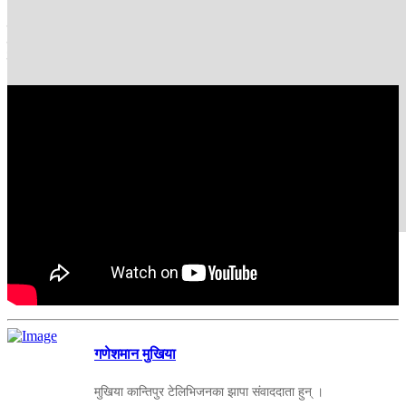
दोस्रो राउन्डको चिया उच्च गुणस्तरको हुने भएकोले बजारमा मुल्य समेत उच्च
हुन्छ । हल्दाबारी र भद्रपुर क्षेत्रको चिया, लुपर क्याटरपिलर किराले बोट नै
नष्ट गरिदिएको छ । आम्दानी त घट्ने नै भयो, बोटै मरेर जाने अवस्था छ ।
गणेशमान मुखिया
मुखिया कान्तिपुर टेलिभिजनका झापा संवाददाता हुन् ।