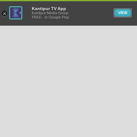
Kantipur TV App
VIEW
Kantipur Media Group
FREE - In Google Play
समाचार
राजनीति
खेलकुद
अन्तर्राष्ट्रिय
अर्थ
भिडियो
विचार
कला / साहित्य
अन्य