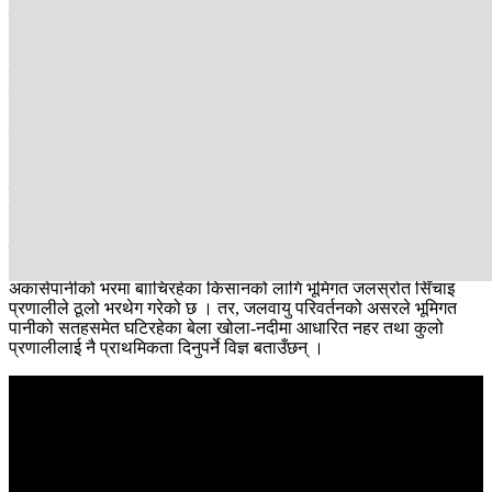
जडान गरेको थियो ।
२०७५ सालमा नाम फेरिएर कृषि यान्त्रिकीकरण प्रवर्द्धन केन्द्र बनेपछिको पाँच
वर्षमा ३२ वटा नयाँ डीप बोरिङ्ग जडान गरियो । विगतमा जडान भएका ३०
वर्षभन्दा पुराना डीप बोरिङ्गहरूको मर्मतसम्भार, विद्युतीकरण र पम्प जडान गरेर
१६ वटा बोरिङ्ग पुनः सञ्चालनमा ल्याउँदा ८ सय बिघामा सिँचाइ सुविधा पुगेको
छ ।
तराई मधेशको खेतीयोग्य जग्गामध्ये ६० देखि ७० प्रतिशत भूमिगत जलस्रोतबाट
नै सिँचाइ हुने गरेको तथ्यांक छ । अहिले धनुषा, महोत्तरी, सिरहा र सर्लाहीमा
सञ्चालनमा १ सय ७ वटा डीप बोरिङ्ग सञ्चालनमा छन् । कृषि विभागबाट
अनुगमनमा पुगेको टोलीले कम लागतमा खेतमा सिँचाइ पुगेको निष्कर्ष निकालेको
छ ।
अकासेपानीको भरमा बााचिरहेका किसानको लागि भूमिगत जलस्रोत सिँचाइ
प्रणालीले ठूलो भरथेग गरेको छ । तर, जलवायु परिवर्तनको असरले भूमिगत
पानीको सतहसमेत घटिरहेका बेला खोला-नदीमा आधारित नहर तथा कुलो
प्रणालीलाई नै प्राथमिकता दिनुपर्ने विज्ञ बताउँछन् ।