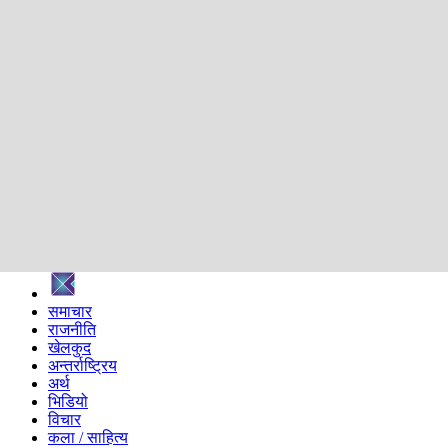
शिक्षा
स्वास्थ्य
अन्तर्वार्ता
मनोरञ्जन
प्रविधि
निर्वाचन विशेष
सम्पादकीय
समाज
ब्लग
अन्य
प्रदेश
समाचार
राजनीति
खेलकुद
अन्तर्राष्ट्रिय
अर्थ
भिडियो
विचार
कला / साहित्य