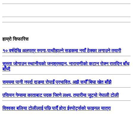
हाम्रो सिफारिस
१० वर्षदेखि अलपत्र रुपगा-पाथीहाल्ने सडकमा नयाँ ठेक्का लगाउने तयारी
सुस्ता जोगाउन स्थानीयको जनश्रमदान, नारायणीको कटान रोक्न रातदिन बाँध
बाँध्दै
समयमा पानी नपर्दा दाङमा रोपाइँ प्रभावित, अझै सयौँ बिघा खेत बाँझै
एसियन गेम्समा काताबाट पदक जित्ने लक्ष्य, तयारीमा जुट्यो नेपाली टोली
विश्वका बलिया टोलीलाई पछि पार्दै होरा ईस्पोर्ट्सको फाइनल यात्रा