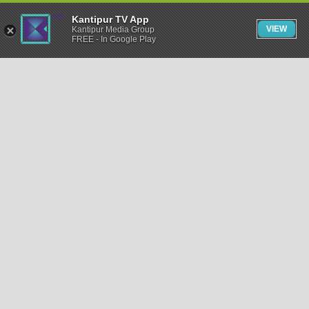
Kantipur TV App
VIEW
Kantipur Media Group
FREE - In Google Play
समाचार
राजनीति
खेलकुद
अन्तर्राष्ट्रिय
अर्थ
भिडियो
विचार
कला / साहित्य
अन्य