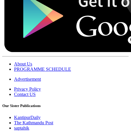
About Us
PROGRAMME SCHEDULE
Advertisement
Privacy Policy
Contact US
Our Sister Publications
KantipurDaily
The Kathmandu Post
saptahik