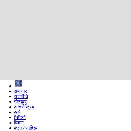
शिक्षा
स्वास्थ्य
अन्तर्वार्ता
मनोरञ्जन
प्रविधि
निर्वाचन विशेष
सम्पादकीय
समाज
ब्लग
अन्य
प्रदेश
समाचार
राजनीति
खेलकुद
अन्तर्राष्ट्रिय
अर्थ
भिडियो
विचार
कला / साहित्य