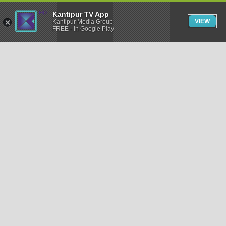
Kantipur TV App
VIEW
Kantipur Media Group
FREE - In Google Play
समाचार
राजनीति
खेलकुद
अन्तर्राष्ट्रिय
अर्थ
भिडियो
विचार
कला / साहित्य
अन्य