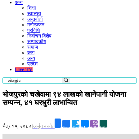
अन्य
शिक्षा
स्वास्थ्य
अन्तर्वार्ता
मनोरञ्जन
प्रविधि
निर्वाचन विशेष
सम्पादकीय
समाज
ब्लग
अन्य
प्रदेश
Live TV
भोजपुरको चखेवामा ९४ लाखको खानेपानी योजना
सम्पन्न, ४१ घरधुरी लाभान्वित
चैत्र १५, २०८२
|
अर्जुन बस्नेत
Facebook
Twitter
Messenger
Viber
Whatsapp