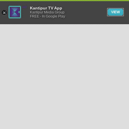
Kantipur TV App
VIEW
Kantipur Media Group
FREE - In Google Play
समाचार
राजनीति
खेलकुद
अन्तर्राष्ट्रिय
अर्थ
भिडियो
विचार
कला / साहित्य
अन्य