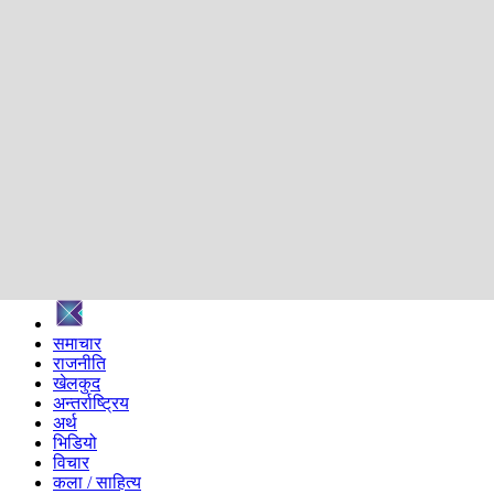
शिक्षा
स्वास्थ्य
अन्तर्वार्ता
मनोरञ्जन
प्रविधि
निर्वाचन विशेष
सम्पादकीय
समाज
ब्लग
अन्य
प्रदेश
समाचार
राजनीति
खेलकुद
अन्तर्राष्ट्रिय
अर्थ
भिडियो
विचार
कला / साहित्य