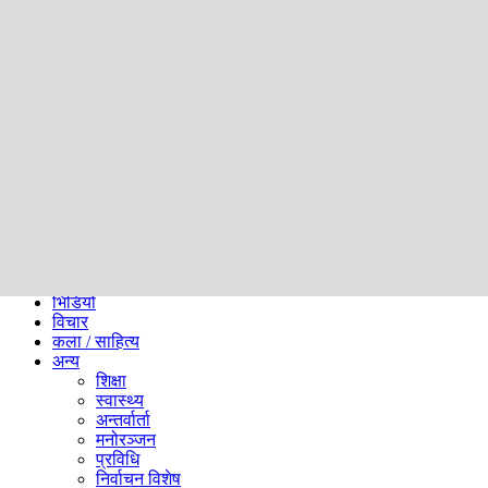
समाज
ब्लग
अन्य
प्रदेश
समाचार
राजनीति
खेलकुद
अन्तर्राष्ट्रिय
अर्थ
भिडियो
विचार
कला / साहित्य
अन्य
शिक्षा
स्वास्थ्य
अन्तर्वार्ता
मनोरञ्जन
प्रविधि
निर्वाचन विशेष