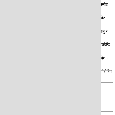
करोड १४ लाख ६५ हजार रूपैयाँ मध्ये पुस मसान्तसम्म जम्मा ४ अर्ब २३ करोड
 मापदण्ड सुधार्न सकेको छैन । बरू हरेक वर्ष यो वा त्यो बहाना बताएर बजेट
र्फ २४ दशमलब १० प्रतिशत खर्च भएको छ । लुम्बिनी प्रदेश सरकारको चालु र
श्व बाँडफाँटको रकम नआउने भएकाले पनि कर्मचारीहरू आर्थिक वर्षको सुरूवातदेखि
। यसले विकास, सुशासन र परिणाममा भने समस्या देखिएको छ । लुम्बिनी प्रदेशमा
 ५ अर्ब ४० करोड रूपैयाँ खर्च गरेको थियो । यसपालि पनि यही अवस्था दोहोरिन