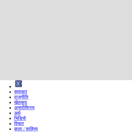
शिक्षा
स्वास्थ्य
अन्तर्वार्ता
मनोरञ्जन
प्रविधि
निर्वाचन विशेष
सम्पादकीय
समाज
ब्लग
अन्य
प्रदेश
समाचार
राजनीति
खेलकुद
अन्तर्राष्ट्रिय
अर्थ
भिडियो
विचार
कला / साहित्य