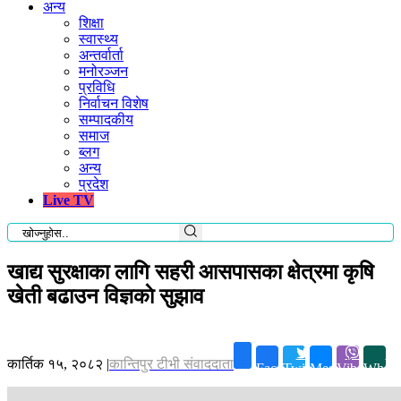
अन्य
शिक्षा
स्वास्थ्य
अन्तर्वार्ता
मनोरञ्जन
प्रविधि
निर्वाचन विशेष
सम्पादकीय
समाज
ब्लग
अन्य
प्रदेश
Live TV
खाद्य सुरक्षाका लागि सहरी आसपासका क्षेत्रमा कृषि
खेती बढाउन विज्ञकाे सुझाव
कार्तिक १५, २०८२
|
कान्तिपुर टीभी संवाददाता
Facebook
Twitter
Messenger
Viber
Whats