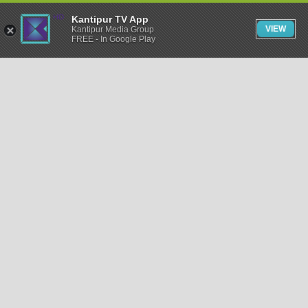
Kantipur TV App
VIEW
Kantipur Media Group
FREE - In Google Play
समाचार
राजनीति
खेलकुद
अन्तर्राष्ट्रिय
अर्थ
भिडियो
विचार
कला / साहित्य
अन्य