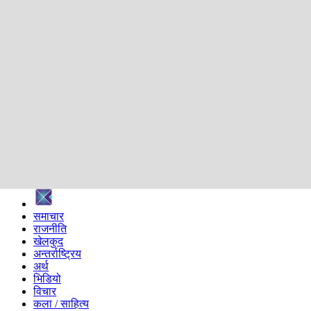
शिक्षा
स्वास्थ्य
अन्तर्वार्ता
मनोरञ्जन
प्रविधि
निर्वाचन विशेष
सम्पादकीय
समाज
ब्लग
अन्य
प्रदेश
समाचार
राजनीति
खेलकुद
अन्तर्राष्ट्रिय
अर्थ
भिडियो
विचार
कला / साहित्य