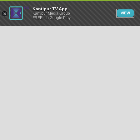
Kantipur TV App
VIEW
Kantipur Media Group
FREE - In Google Play
समाचार
राजनीति
खेलकुद
अन्तर्राष्ट्रिय
अर्थ
भिडियो
विचार
कला / साहित्य
अन्य