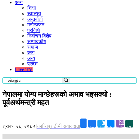
अन्य
शिक्षा
स्वास्थ्य
अन्तर्वार्ता
मनोरञ्जन
प्रविधि
निर्वाचन विशेष
सम्पादकीय
समाज
ब्लग
अन्य
प्रदेश
Live TV
नेपालमा योग्य मान्छेहरूको अभाव भइसक्यो :
पूर्वअर्थमन्त्री महत
श्रावण २८, २०८२
|
कान्तिपुर टीभी संवाददाता
Facebook
Twitter
Messenger
Viber
Whats