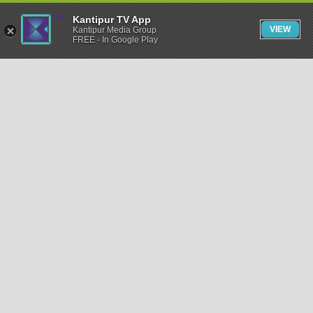
Kantipur TV App
VIEW
Kantipur Media Group
FREE - In Google Play
समाचार
राजनीति
खेलकुद
अन्तर्राष्ट्रिय
अर्थ
भिडियो
विचार
कला / साहित्य
अन्य