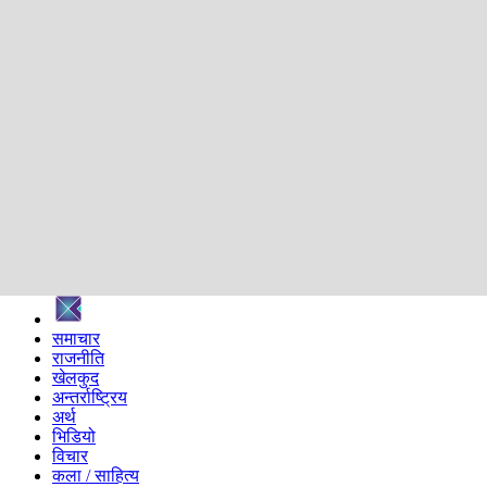
शिक्षा
स्वास्थ्य
अन्तर्वार्ता
मनोरञ्जन
प्रविधि
निर्वाचन विशेष
सम्पादकीय
समाज
ब्लग
अन्य
प्रदेश
समाचार
राजनीति
खेलकुद
अन्तर्राष्ट्रिय
अर्थ
भिडियो
विचार
कला / साहित्य