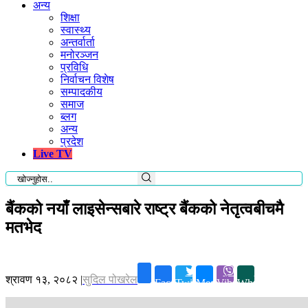
अन्य
शिक्षा
स्वास्थ्य
अन्तर्वार्ता
मनोरञ्जन
प्रविधि
निर्वाचन विशेष
सम्पादकीय
समाज
ब्लग
अन्य
प्रदेश
Live TV
बैंकको नयाँ लाइसेन्सबारे राष्ट्र बैंकको नेतृत्वबीचमै
मतभेद
श्रावण १३, २०८२
|
सुदिल पोखरेल
Facebook
Twitter
Messenger
Viber
Whatsapp