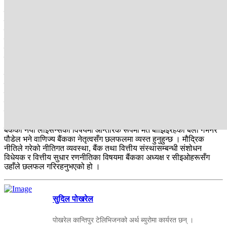
२०७२ मा ल्याएको मौद्रिक नीतिले बैंक तथा वित्त संस्थाको आठ गुणासम्म पुँजी
वृद्धि गरिदियो, जसलाई पूरा गर्न पनि बैंकहरू मर्जरमा जान बाध्य भए । २०७४
सम्म बैंक तथा वित्त संस्थाको संख्या दुई सय ७१ थियो । अहिले घटेर १ सय ६
मा सीमित भएको छ । ३२ वटा बाणिज्य बैंक घटेर २० वटा, ९५ विकास बैंक १७
वटा र ८७ वटा वित्त कम्पनी पनि १७ वटामा सीमित भएका छन् । नियमन चुस्त
पार्न संख्या घटाएको अवस्थामा राष्ट्र बैंकको अहिलेकै क्षमताका आधारमा थप
नयाँ लाइसेन्स बाँड्न उचित नहुने तर्क विज्ञको छ ।
राष्ट्र बैंकले आधिकारिक निर्णय गर्नका लागि सञ्चालक समितिले सहमति
जनाउनु पर्छ । सञ्चालक समितिमा गभर्नर, अर्थमन्त्रालयका सचिव र दुई जना
डेपुटी गभर्नरसहित ३ जना विज्ञ हुन्छन् । अर्का पूर्वगभर्नर चिरञ्जीवी नेपाल पनि
खास क्षेत्रका लागि नयाँ लाइसेन्स बाँड्न सकिने भए पनि अहिलेकै प्रकृतिका
बैंक तथा वित्त संस्थाको लाइसेन्स बाँड्न उचित नहुने बताउनुहुन्छ ।
बैंकको नयाँ लाइसेन्सका विषयमा आन्तरिक रूपमा मत बाझिइरहेका बेला गभर्नर
पौडेल भने वाणिज्य बैंकका नेतृत्वसँग छलफलमा व्यस्त हुनुहुन्छ । मौद्रिक
नीतिले गरेको नीतिगत व्यवस्था, बैंक तथा वित्तीय संस्थासम्बन्धी संशोधन
विधेयक र वित्तीय सुधार रणनीतिका विषयमा बैंकका अध्यक्ष र सीइओहरूसँग
उहाँले छलफल गरिरहनुभएको हो ।
सुदिल पोखरेल
पोखरेल कान्तिपुर टेलिभिजनको अर्थ ब्युरोमा कार्यरत छन् ।