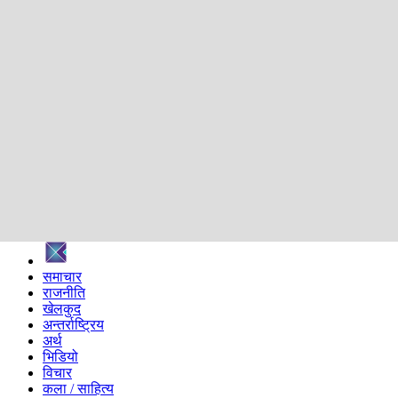
शिक्षा
स्वास्थ्य
अन्तर्वार्ता
मनोरञ्जन
प्रविधि
निर्वाचन विशेष
सम्पादकीय
समाज
ब्लग
अन्य
प्रदेश
समाचार
राजनीति
खेलकुद
अन्तर्राष्ट्रिय
अर्थ
भिडियो
विचार
कला / साहित्य