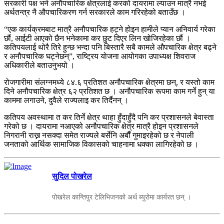
सरकारी पक्ष भने अनौपचारिक क्षेत्रलाई करको दायरामा ल्याउन मात्रै नभई
अर्थतन्त्र नै औपचारिकरण गर्न सरकारले काम गरिरहेको बताउँछ ।
“एक कार्यक्रमबाट मात्रै अनौपचारिक हट्ने होइन हामीले प्यान अनिवार्य गरेका
छौं, आईटी आएको छैन भनेकामा कर छुट दिएर लिन खोजिरहेका छौं ।
कतिपयलाई थोरै तिरे हुन्छ भन्दा पनि बिस्तारै सबै कामले औपचारिक क्षेत्र बढ्ने
र अनौपचारिक घट्नेछन्”, राष्ट्रिय योजना आयोगका उपाध्यक्ष शिवराज
अधिकारीले बताउनुभयो ।
रोजगारीमा संलग्नमध्ये ८४.६ प्रतिशत अनौपचारिक क्षेत्रमा छन्, र यस्तो काम
दिने अनौपचारिक क्षेत्र ६२ प्रतिशत छ । अनौपचारिक रूपमा काम गर्ने हुन् या
काममा लगाउने, दुवैले राज्यलाइ कर तिर्दैनन् ।
कतिपय अवस्थामा त कर तिर्ने क्षेत्र थाहा हुँदाहुँदै पनि कर प्रशासनले बेवास्ता
गरेको छ । दायरामा नआएको अनौपचारिक क्षेत्र मात्रै होइन प्रशासनले
निगरानी राख्न नसक्दा समेत राज्यले बर्सेनि अर्बौं गुमाइरहेको छ र नेपाली
जनताको आर्थिक सामाजिक विकासको चाहनामा धक्का लागिरहेको छ ।
सुदिल पोखरेल
पोखरेल कान्तिपुर टेलिभिजनको अर्थ ब्युरोमा कार्यरत छन् ।