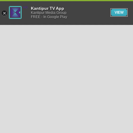
Kantipur TV App
VIEW
Kantipur Media Group
FREE - In Google Play
समाचार
राजनीति
खेलकुद
अन्तर्राष्ट्रिय
अर्थ
भिडियो
विचार
कला / साहित्य
अन्य