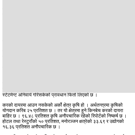
तर, सरकारको कर असुली १२ खर्ब हाराहारीमा मात्रै छ । जसले बजेटको
वार्षिक लक्ष्य पनि भेट्टाउँदैन ।
“केही वर्षअघि जापानमा स्ट्रक्चरल डिजाइन नेपालीले गर्दथे, त्यो रकम नेपालमा
आए पनि कर लागेको थिएन, त्यस्तै नेपालबाट विदेशका बच्चाको होमवर्क गरेर
आय गर्नेहरू छन, अनि वर्कशप छन् तर दर्ता छैनन् । यी सबै करको दायरा बाहिर
छन्”, करविज्ञ चन्द्रमणि अधिकारीले बताउनुभयो ।
त्रिभुवन विश्वबिद्यालयको अर्थशास्त्र विभागले गरेको एक अध्ययन अनुसार
घरजग्गाको क्षेत्रमा हुने ९९ प्रतिशत कारोबार अनौपचारिक छ । घरभाडा
अनौपचारिक र घरजग्गा कारोबारमा बजार मूल्यभन्दा सरकारी मूल्यमा हुँदा
राज्यलाई ठूलो कर गुमिरहेको छ । घरजग्गा कारोबार हुँदा किनबेच बजार मूल्यका
आधारमा हुन्छ भने राजस्व सरकारी मूल्यमा ।
कालो धनसम्बन्धी निगरानी राख्ने अन्तर्राष्ट्रिय निकायहरूले घरजग्गाको खरिद
बिक्री पारदर्शी नभएको बताउँदै आए पनि सरकारले घरजग्गा खरिदमा बैंक
स्टेटमेन्ट अनिवार्य गरिसकेको प्रावधान फिर्ता लिएको छ ।
करको दायरमा आउन नसकेको अर्को क्षेत्र कृषि हो । अर्थतन्त्रमा कृषिको
योगदान करिब २५ प्रतिशत छ । तर यो क्षेत्रमा हुने किनबेच करको दायरा
बाहिर छ । ९६.४८ प्रतिशत कृषि अनौपचारिक रहेको रिपोर्टको निष्कर्ष छ ।
होटल तथा रेस्टुराँको ५० प्रतिशत, मनोरञ्जन क्षत्रेको ३३.६९ र उद्योगको
१६.३६ प्रतिशत अनौपचारिक छ ।