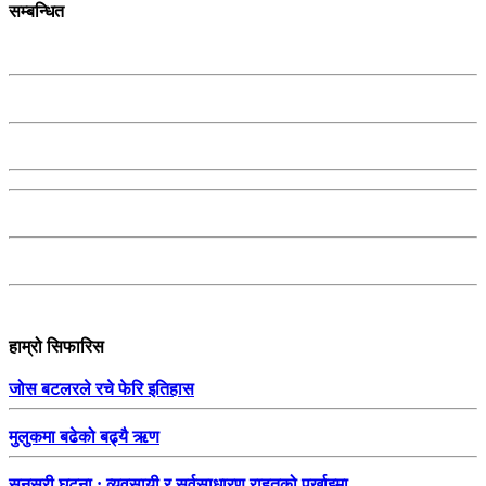
सम्बन्धित
हाम्रो सिफारिस
जोस बटलरले रचे फेरि इतिहास
मुलुकमा बढेको बढ्यै ऋण
सुनसरी घटना : व्यवसायी र सर्वसाधारण राहतको पर्खाइमा