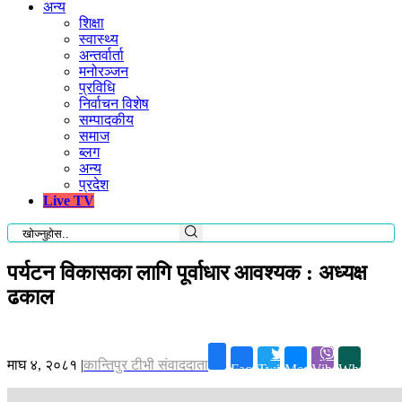
अन्य
शिक्षा
स्वास्थ्य
अन्तर्वार्ता
मनोरञ्जन
प्रविधि
निर्वाचन विशेष
सम्पादकीय
समाज
ब्लग
अन्य
प्रदेश
Live TV
पर्यटन विकासका लागि पूर्वाधार आवश्यक : अध्यक्ष
ढकाल
माघ ४, २०८१
|
कान्तिपुर टीभी संवाददाता
Facebook
Twitter
Messenger
Viber
Whatsapp