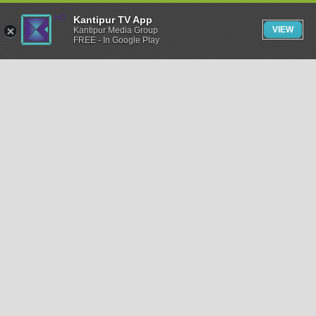
Kantipur TV App
VIEW
Kantipur Media Group
FREE - In Google Play
समाचार
राजनीति
खेलकुद
अन्तर्राष्ट्रिय
अर्थ
भिडियो
विचार
कला / साहित्य
अन्य