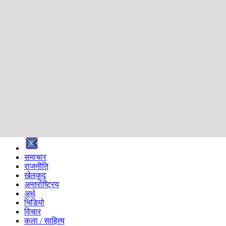
शिक्षा
स्वास्थ्य
अन्तर्वार्ता
मनोरञ्जन
प्रविधि
निर्वाचन विशेष
सम्पादकीय
समाज
ब्लग
अन्य
प्रदेश
समाचार
राजनीति
खेलकुद
अन्तर्राष्ट्रिय
अर्थ
भिडियो
विचार
कला / साहित्य