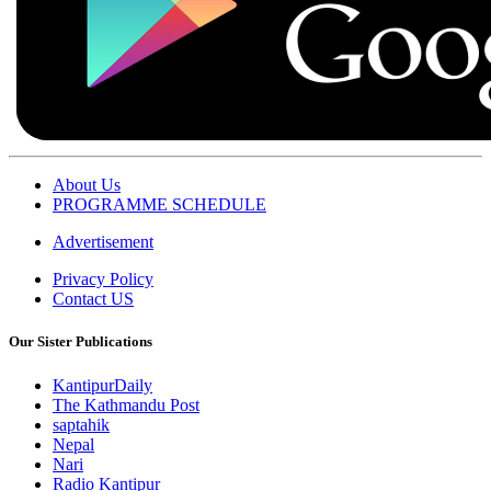
About Us
PROGRAMME SCHEDULE
Advertisement
Privacy Policy
Contact US
Our Sister Publications
KantipurDaily
The Kathmandu Post
saptahik
Nepal
Nari
Radio Kantipur