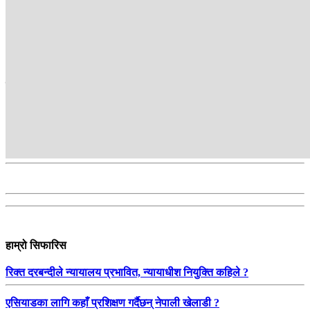
Kantipur TV HD, the most popular TV channel in Nepal, brings
Nepal to its audiences. Its programmes provide in-depth analyses
about the issues of the day and reflect the people’s voice.
सम्बन्धित
हाम्रो सिफारिस
रिक्त दरबन्दीले न्यायालय प्रभावित, न्यायाधीश नियुक्ति कहिले ?
एसियाडका लागि कहाँ प्रशिक्षण गर्दैछन् नेपाली खेलाडी ?