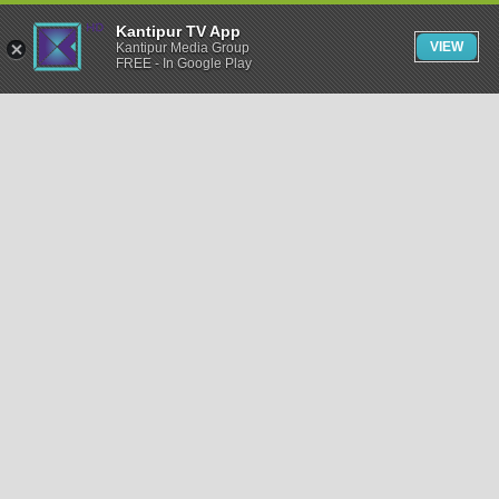
Kantipur TV App
VIEW
Kantipur Media Group
FREE - In Google Play
समाचार
राजनीति
खेलकुद
अन्तर्राष्ट्रिय
अर्थ
भिडियो
विचार
कला / साहित्य
अन्य