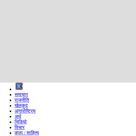
शिक्षा
स्वास्थ्य
अन्तर्वार्ता
मनोरञ्जन
प्रविधि
निर्वाचन विशेष
सम्पादकीय
समाज
ब्लग
अन्य
प्रदेश
समाचार
राजनीति
खेलकुद
अन्तर्राष्ट्रिय
अर्थ
भिडियो
विचार
कला / साहित्य