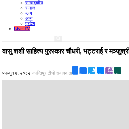
सम्पादकीय
समाज
ब्लग
अन्य
प्रदेश
Live TV
वासु शशी साहित्य पुरस्कार चौधरी, भट्टराई र मञ्जुश्र
फाल्गुन ७, २०८२
|
कान्तिपुर टीभी संवाददाता
Facebook
Twitter
Messenger
Viber
Whatsa
काठमाडौं ।
वासु शशी स्मृति परिषद्ले वरिष्ठ साहित्यकार वसन्त चौधरीलाई ‘वा
पुरस्कार–२०८२’ प्रदान गर्ने निर्णय गरेको छ ।
परिषद्का अध्यक्ष कालीप्रसाद रिजालको अध्यक्षतामा बसेको कार्यसमितिको बैठकल
उक्त पुरस्कार वरिष्ठ कवि एवं नाटककार वासु शशीको ९० औं जन्मजयन्तीको अवसर
हजार रहेको छ ।