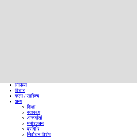
समाज
ब्लग
अन्य
प्रदेश
समाचार
राजनीति
खेलकुद
अन्तर्राष्ट्रिय
अर्थ
भिडियो
विचार
कला / साहित्य
अन्य
शिक्षा
स्वास्थ्य
अन्तर्वार्ता
मनोरञ्जन
प्रविधि
निर्वाचन विशेष