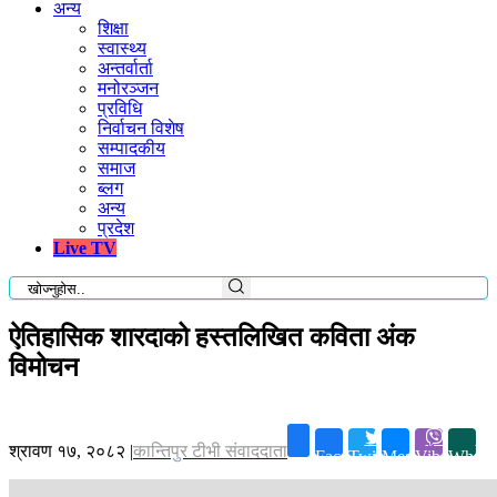
अन्य
शिक्षा
स्वास्थ्य
अन्तर्वार्ता
मनोरञ्जन
प्रविधि
निर्वाचन विशेष
सम्पादकीय
समाज
ब्लग
अन्य
प्रदेश
Live TV
ऐतिहासिक शारदाको हस्तलिखित कविता अंक
विमोचन
श्रावण १७, २०८२
|
कान्तिपुर टीभी संवाददाता
Facebook
Twitter
Messenger
Viber
Whats