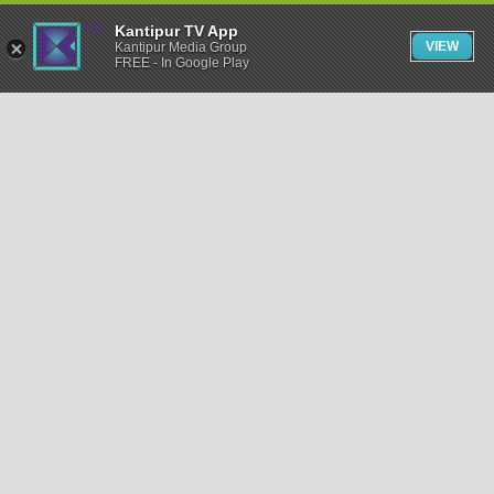
Kantipur TV App
VIEW
Kantipur Media Group
FREE - In Google Play
समाचार
राजनीति
खेलकुद
अन्तर्राष्ट्रिय
अर्थ
भिडियो
विचार
कला / साहित्य
अन्य