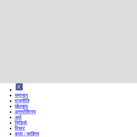
शिक्षा
स्वास्थ्य
अन्तर्वार्ता
मनोरञ्जन
प्रविधि
निर्वाचन विशेष
सम्पादकीय
समाज
ब्लग
अन्य
प्रदेश
समाचार
राजनीति
खेलकुद
अन्तर्राष्ट्रिय
अर्थ
भिडियो
विचार
कला / साहित्य