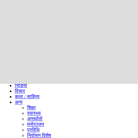
समाज
ब्लग
अन्य
प्रदेश
समाचार
राजनीति
खेलकुद
अन्तर्राष्ट्रिय
अर्थ
भिडियो
विचार
कला / साहित्य
अन्य
शिक्षा
स्वास्थ्य
अन्तर्वार्ता
मनोरञ्जन
प्रविधि
निर्वाचन विशेष