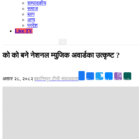
सम्पादकीय
समाज
ब्लग
अन्य
प्रदेश
Live TV
को को बने नेशनल म्युजिक अवार्डका उत्कृष्ट ?
असार २८, २०८२
|
कान्तिपुर टीभी संवाददाता
Facebook
Twitter
Messenger
Viber
Whatsa
काठमाडौं ।
नेशनल म्युजिक अवार्ड्स (एनएमए) २०८१ बाट उत्कृष्ट नवगायकको अवा
शनिबार गोदावरी सनराइज कन्भेन्सन सेन्टरमा आयोजना भइरहेको कार्यक्रममा शान्ति
दूतराजले उत्कृष्ट लोक गायकको अवार्ड जित्नुभयो ।
१४ विधामा वितरण भइरहेको अवार्डमा उत्कृष्ट रचनाकार भूषण खरेलले जित्नुभयो । उ