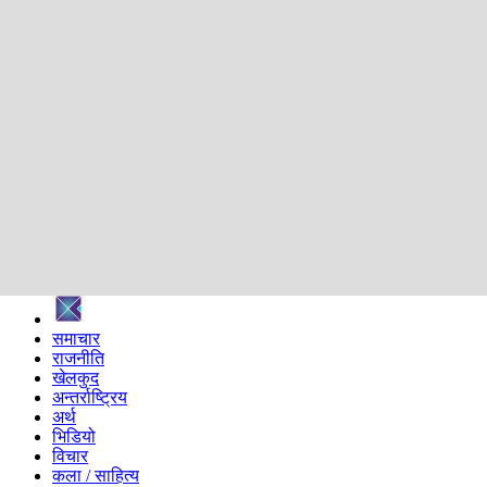
शिक्षा
स्वास्थ्य
अन्तर्वार्ता
मनोरञ्जन
प्रविधि
निर्वाचन विशेष
सम्पादकीय
समाज
ब्लग
अन्य
प्रदेश
समाचार
राजनीति
खेलकुद
अन्तर्राष्ट्रिय
अर्थ
भिडियो
विचार
कला / साहित्य