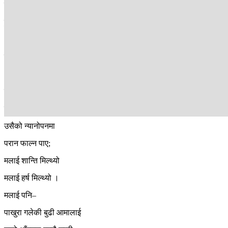
मेरै लागि थियो ।
हुर्कायौ, बढायौ, दौडन सिकायौ
आत्माको बल र आङमा पखेटा
तिम्ले नै उमारिदियौ ।
अब भन्छ्यौ–
छोराकै हातको तातोपानी पिएर
छोराकै भागको तातो गाँस लिएर
उसैको न्यानोपनमा
परान फाल्न पाए;
मलाई शान्ति मिल्थ्यो
मलाई हर्ष मिल्थ्यो ।
मलाई पनि–
पाखुरा गलेकी बुढी आमालाई