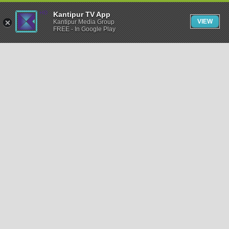
Kantipur TV App
VIEW
Kantipur Media Group
FREE - In Google Play
समाचार
राजनीति
खेलकुद
अन्तर्राष्ट्रिय
अर्थ
भिडियो
विचार
कला / साहित्य
अन्य