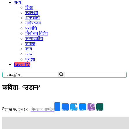
अन्य
शिक्षा
स्वास्थ्य
अन्तर्वार्ता
मनोरञ्जन
प्रविधि
निर्वाचन विशेष
सम्पादकीय
समाज
ब्लग
अन्य
प्रदेश
Live TV
कविता- ‘उडान’
वैशाख ७, २०८०
|
मिमराज पाण्डेय
Facebook
Twitter
Messenger
Viber
Whatsapp