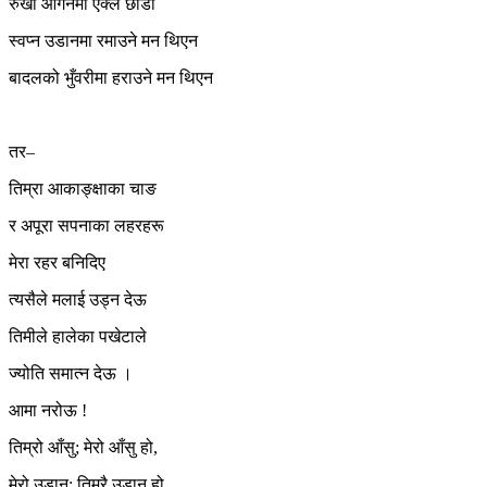
रुखो आँगनमा एक्लै छाडी
स्वप्न उडानमा रमाउने मन थिएन
बादलको भुँवरीमा हराउने मन थिएन
तर–
तिम्रा आकाङ्क्षाका चाङ
र अपूरा सपनाका लहरहरू
मेरा रहर बनिदिए
त्यसैले मलाई उड्न देऊ
तिमीले हालेका पखेटाले
ज्योति समात्न देऊ ।
आमा नरोऊ !
तिम्रो आँसु; मेरो आँसु हो,
मेरो उडान; तिम्रै उडान हो,